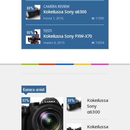
CAMERA REVIEW
88%
Kokeilussa Sony α6300
heinä 1, 2016
17390
TESTI
86%
Kokeilussa Sony PXW-X70
maalis 6, 2015
15354
Kamera-arviot
Kokeilussa
93%
88%
Sony
α6300
Kokeilussa