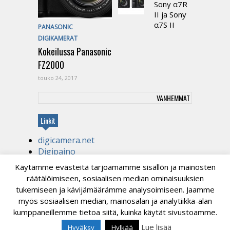
Sony α7R
II ja Sony
α7S II
PANASONIC
DIGIKAMERAT
Kokeilussa Panasonic
FZ2000
touko 24, 2017
VANHEMMAT
Linkit
digicamera.net
Digipaino
Kirjapaino
Käytämme evästeitä tarjoamamme sisällön ja mainosten
tekniikanihmelapsi.com
räätälöimiseen, sosiaalisen median ominaisuuksien
Videotuotantoa
tukemiseen ja kävijämäärämme analysoimiseen. Jaamme
myös sosiaalisen median, mainosalan ja analytiikka-alan
kumppaneillemme tietoa siitä, kuinka käytät sivustoamme.
© 2026
Digikuvaus.fi
Lue lisää
Hyväksy
Hylkää