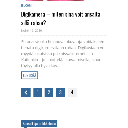
BLOGI
Digikamera – miten sinä voit ansaita
sillä rahaa?
huhti 12, 2010
Ei tarvitse olla huippuvalokuvaaja voidakseen
tienata digikamerallaan rahaa. Digikuviaan voi
myydä lukuisissa paikoissa internetissä.
Kuitenkin - jos aiot elää kuvaamisella, sinun
täytyy olla hyvä kuv...
LUE LISÄÄ
1
2
3
4
Suosittuja artikkeleita