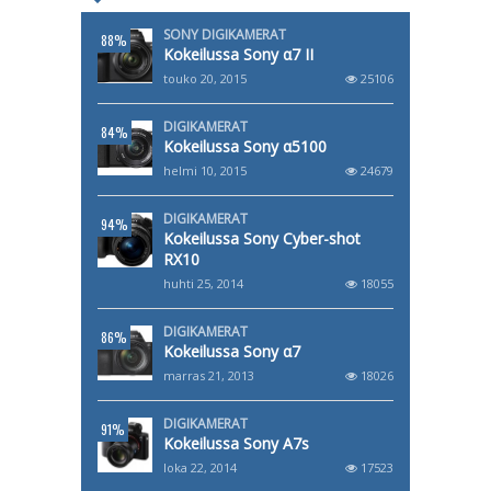
SONY DIGIKAMERAT
88%
Kokeilussa Sony α7 II
touko 20, 2015
25106
DIGIKAMERAT
84%
Kokeilussa Sony α5100
helmi 10, 2015
24679
DIGIKAMERAT
94%
Kokeilussa Sony Cyber-shot
RX10
huhti 25, 2014
18055
DIGIKAMERAT
86%
Kokeilussa Sony α7
marras 21, 2013
18026
DIGIKAMERAT
91%
Kokeilussa Sony A7s
loka 22, 2014
17523