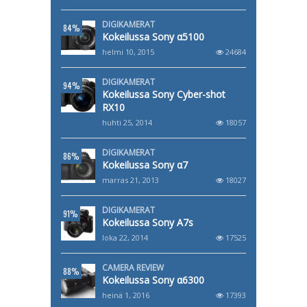
DIGIKAMERAT
84%
Kokeilussa Sony α5100
helmi 10, 2015
24684
DIGIKAMERAT
94%
Kokeilussa Sony Cyber-shot
RX10
huhti 25, 2014
18057
DIGIKAMERAT
86%
Kokeilussa Sony α7
marras 21, 2013
18027
DIGIKAMERAT
91%
Kokeilussa Sony A7s
loka 22, 2014
17525
CAMERA REVIEW
88%
Kokeilussa Sony α6300
heinä 1, 2016
17393