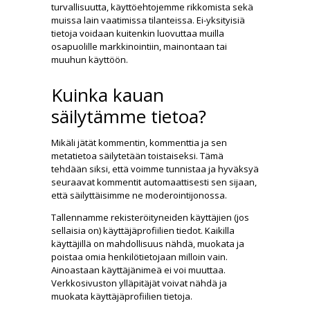
turvallisuutta, käyttöehtojemme rikkomista sekä
muissa lain vaatimissa tilanteissa. Ei-yksityisiä
tietoja voidaan kuitenkin luovuttaa muilla
osapuolille markkinointiin, mainontaan tai
muuhun käyttöön.
Kuinka kauan
säilytämme tietoa?
Mikäli jätät kommentin, kommenttia ja sen
metatietoa säilytetään toistaiseksi. Tämä
tehdään siksi, että voimme tunnistaa ja hyväksyä
seuraavat kommentit automaattisesti sen sijaan,
että säilyttäisimme ne moderointijonossa.
Tallennamme rekisteröityneiden käyttäjien (jos
sellaisia on) käyttäjäprofiilien tiedot. Kaikilla
käyttäjillä on mahdollisuus nähdä, muokata ja
poistaa omia henkilötietojaan milloin vain.
Ainoastaan käyttäjänimeä ei voi muuttaa.
Verkkosivuston ylläpitäjät voivat nähdä ja
muokata käyttäjäprofiilien tietoja.