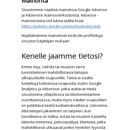
Mainonta
Sivustomme näyttää mainoksia Google Adsense
ja Adservice mainosverkostoista, Adsense -
mainonnasta voit lukea täältä lisää:
https://policies.google.com/technologies/ads
Näyttämämme mainokset eivät ole profiloituja
sivuston käyttäjän mukaan.
Kenelle jaamme tietosi?
Emme myy, vaihda tai muutoin siirrä
tunnistamisen mahdollistavia tietojasi
ulkopuolisille osapuolille. Tämä ei sisällä
luotettuja kolmansia osapuolia, kuten Google
Analytics ja Adservice. jotka auttavat meitä
sivustomme ylläpidossa tai liiketoimintamme
suorittamisessa, mutta myös näiden osapuolten
on pidettävä tiedot luottamuksellisina. Uskomme,
että tietojen jakaminen on tarpeen, kun
tavoitteena on tutkia, estää tai muutoin käsitellä
laitonta toimintaa, petosepäilyjä, tilanteita, jotka
mahdollisesti uhkaavat jonkin henkilön fyysistä