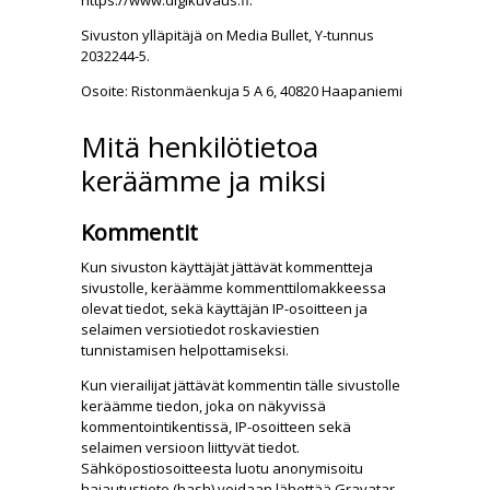
https://www.digikuvaus.fi.
Sivuston ylläpitäjä on Media Bullet, Y-tunnus
2032244-5.
Osoite: Ristonmäenkuja 5 A 6, 40820 Haapaniemi
Mitä henkilötietoa
keräämme ja miksi
Kommentit
Kun sivuston käyttäjät jättävät kommentteja
sivustolle, keräämme kommenttilomakkeessa
olevat tiedot, sekä käyttäjän IP-osoitteen ja
selaimen versiotiedot roskaviestien
tunnistamisen helpottamiseksi.
Kun vierailijat jättävät kommentin tälle sivustolle
keräämme tiedon, joka on näkyvissä
kommentointikentissä, IP-osoitteen sekä
selaimen versioon liittyvät tiedot.
Sähköpostiosoitteesta luotu anonymisoitu
hajautustieto (hash) voidaan lähettää Gravatar-