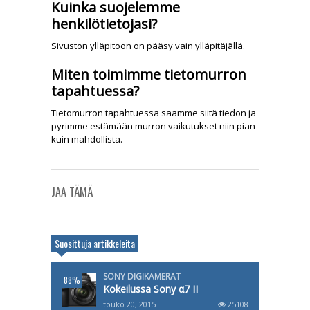
Kuinka suojelemme
henkilötietojasi?
Sivuston ylläpitoon on pääsy vain ylläpitäjällä.
Miten toimimme tietomurron
tapahtuessa?
Tietomurron tapahtuessa saamme siitä tiedon ja
pyrimme estämään murron vaikutukset niin pian
kuin mahdollista.
JAA TÄMÄ
Suosittuja artikkeleita
SONY DIGIKAMERAT
88%
Kokeilussa Sony α7 II
touko 20, 2015
25108