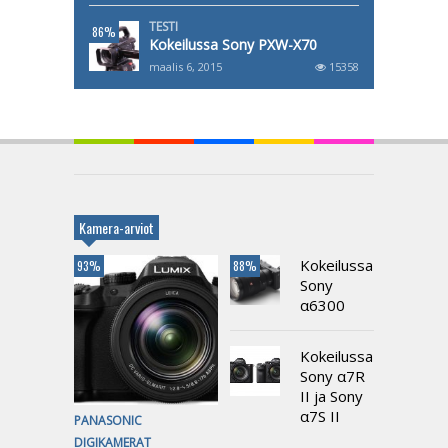
TESTI
86%
Kokeilussa Sony PXW-X70
maalis 6, 2015
15358
Kamera-arviot
Kokeilussa
93%
88%
Sony
α6300
Kokeilussa
Sony α7R
II ja Sony
α7S II
PANASONIC
DIGIKAMERAT