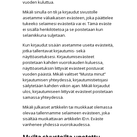
vuoden kuluttua.
Mikäli sinulla on tili ja kirjaudut sivustolle
asetamme väliaikaisen evästeen, joka päättelee
tukeeko selaimesi evästeitä vai ei. Tämä eväste
ei sisällä henkilötietoa ja se poistetaan kun
selainikkuna suljetaan.
Kun kirjaudut sisään asetamme useita evästeitä,
jotka tallentavat kirjautumis- sekä
näyttöasetuksesi. Kirjautumisevästeet
poistetaan kahden vuorokauden kuluessa,
näyttöasetuksiin liittyvät evästeet poistuvat
vuoden päästä. Mikäli valitset “Muista minut”
kirjautumisen yhteydessä, kirjautumistietojasi
säilytetään kahden viikon ajan. Mikäli kirjaudut
ulos, kirjautumiseen liittyvät evästeet poistetaan
samassa yhteydessä.
Mikäli julkaiset artikkelin tai muokkaat olemassa
olevaa tallennamme selaimeen evästeen, joka
sisältää muokattavan artikkelin ID:n. Eväste
vanhenee yhdessä vuorokaudessa.