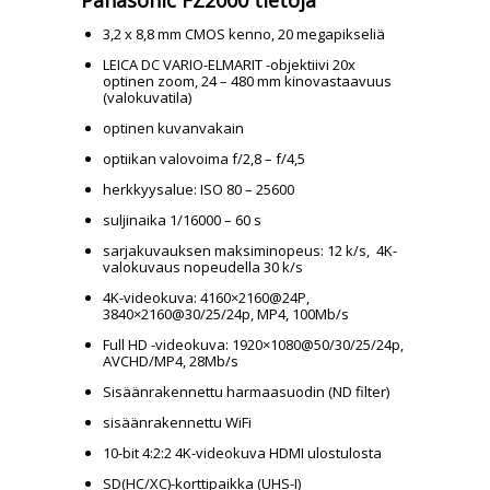
Panasonic FZ2000 tietoja
3,2 x 8,8 mm CMOS kenno, 20 megapikseliä
LEICA DC VARIO-ELMARIT -objektiivi 20x
optinen zoom, 24 – 480 mm kinovastaavuus
(valokuvatila)
optinen kuvanvakain
optiikan valovoima f/2,8 – f/4,5
herkkyysalue: ISO 80 – 25600
suljinaika 1/16000 – 60 s
sarjakuvauksen maksiminopeus: 12 k/s, 4K-
valokuvaus nopeudella 30 k/s
4K-videokuva: 4160×2160@24P,
3840×2160@30/25/24p, MP4, 100Mb/s
Full HD -videokuva: 1920×1080@50/30/25/24p,
AVCHD/MP4, 28Mb/s
Sisäänrakennettu harmaasuodin (ND filter)
sisäänrakennettu WiFi
10-bit 4:2:2 4K-videokuva HDMI ulostulosta
SD(HC/XC)-korttipaikka (UHS-I)