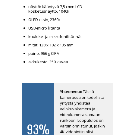
näyttö: kääntyvä 7,5 cm:n LCD-
kosketusnäyttö, 1040k
OLED-etsin, 2360k
USB-micro liitäntä
kuuloke- ja mikrofoniliitännät
mitat: 138 x 102 x 135 mm
paino: 966 g CIPA
akkukesto: 350 kuvaa
Arvio
Yhteenveto:
Tässä
kamerassa on todellista
yritystä yhdistää
valokuvakamera ja
videokamera samaan
runkoon. Lopputulos on
93%
varsin onnistunut, joskin
4K-videointiin olisi