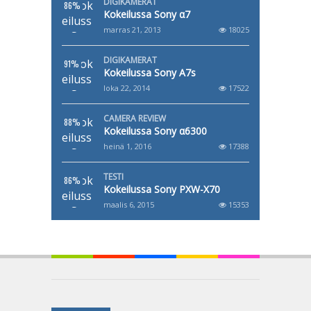
DIGIKAMERAT
86%
Kokeilussa Sony α7
marras 21, 2013
18025
DIGIKAMERAT
91%
Kokeilussa Sony A7s
loka 22, 2014
17522
CAMERA REVIEW
88%
Kokeilussa Sony α6300
heinä 1, 2016
17388
TESTI
86%
Kokeilussa Sony PXW-X70
maalis 6, 2015
15353