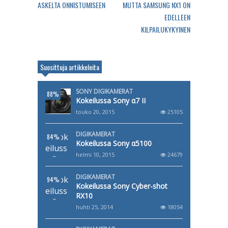
ASKELTA ONNISTUMISEEN
MUTTA SAMSUNG NX1 ON
EDELLEEN
KILPAILUKYKYINEN
Suosittuja artikkeleita
SONY DIGIKAMERAT
88%
Kokeilussa Sony α7 II
touko 20, 2015
25105
DIGIKAMERAT
84%
Kokeilussa Sony α5100
helmi 10, 2015
24679
DIGIKAMERAT
94%
Kokeilussa Sony Cyber-shot
RX10
huhti 25, 2014
18054