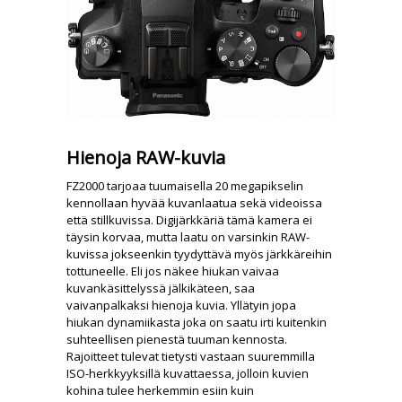
Hienoja RAW-kuvia
FZ2000 tarjoaa tuumaisella 20 megapikselin
kennollaan hyvää kuvanlaatua sekä videoissa
että stillkuvissa. Digijärkkäriä tämä kamera ei
täysin korvaa, mutta laatu on varsinkin RAW-
kuvissa jokseenkin tyydyttävä myös järkkäreihin
tottuneelle. Eli jos näkee hiukan vaivaa
kuvankäsittelyssä jälkikäteen, saa
vaivanpalkaksi hienoja kuvia. Yllätyin jopa
hiukan dynamiikasta joka on saatu irti kuitenkin
suhteellisen pienestä tuuman kennosta.
Rajoitteet tulevat tietysti vastaan suuremmilla
ISO-herkkyyksillä kuvattaessa, jolloin kuvien
kohina tulee herkemmin esiin kuin