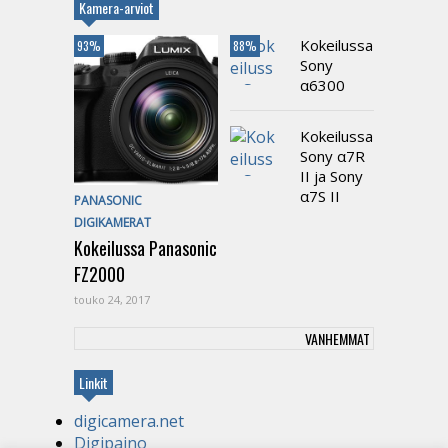
Kamera-arviot
Kokeilussa
93%
88%
Sony
α6300
Kokeilussa
Sony α7R
II ja Sony
α7S II
PANASONIC
DIGIKAMERAT
Kokeilussa Panasonic
FZ2000
touko 24, 2017
VANHEMMAT
Linkit
digicamera.net
Digipaino