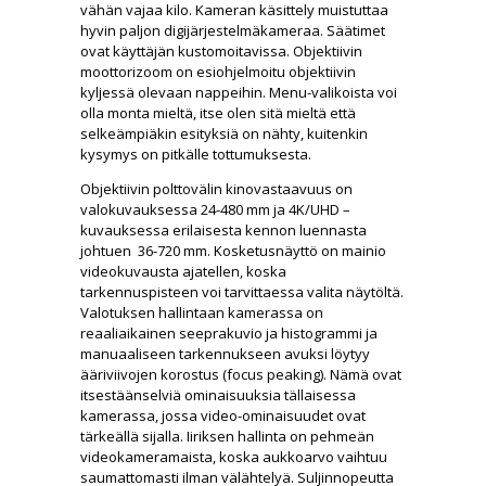
vähän vajaa kilo. Kameran käsittely muistuttaa
hyvin paljon digijärjestelmäkameraa. Säätimet
ovat käyttäjän kustomoitavissa. Objektiivin
moottorizoom on esiohjelmoitu objektiivin
kyljessä olevaan nappeihin. Menu-valikoista voi
olla monta mieltä, itse olen sitä mieltä että
selkeämpiäkin esityksiä on nähty, kuitenkin
kysymys on pitkälle tottumuksesta.
Objektiivin polttovälin kinovastaavuus on
valokuvauksessa 24-480 mm ja 4K/UHD –
kuvauksessa erilaisesta kennon luennasta
johtuen 36-720 mm. Kosketusnäyttö on mainio
videokuvausta ajatellen, koska
tarkennuspisteen voi tarvittaessa valita näytöltä.
Valotuksen hallintaan kamerassa on
reaaliaikainen seeprakuvio ja histogrammi ja
manuaaliseen tarkennukseen avuksi löytyy
ääriviivojen korostus (focus peaking). Nämä ovat
itsestäänselviä ominaisuuksia tällaisessa
kamerassa, jossa video-ominaisuudet ovat
tärkeällä sijalla. Iiriksen hallinta on pehmeän
videokameramaista, koska aukkoarvo vaihtuu
saumattomasti ilman välähtelyä. Suljinnopeutta