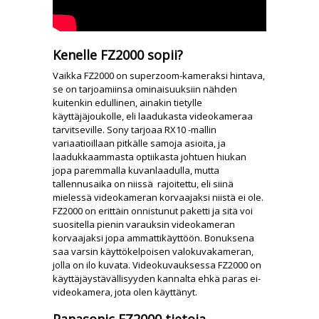
Kenelle FZ2000 sopii?
Vaikka FZ2000 on superzoom-kameraksi hintava,
se on tarjoamiinsa ominaisuuksiin nähden
kuitenkin edullinen, ainakin tietylle
käyttäjäjoukolle, eli laadukasta videokameraa
tarvitseville. Sony tarjoaa RX10 -mallin
variaatioillaan pitkälle samoja asioita, ja
laadukkaammasta optiikasta johtuen hiukan
jopa paremmalla kuvanlaadulla, mutta
tallennusaika on niissä rajoitettu, eli siinä
mielessä videokameran korvaajaksi niistä ei ole.
FZ2000 on erittäin onnistunut paketti ja sitä voi
suositella pienin varauksin videokameran
korvaajaksi jopa ammattikäyttöön. Bonuksena
saa varsin käyttökelpoisen valokuvakameran,
jolla on ilo kuvata. Videokuvauksessa FZ2000 on
käyttäjäystävällisyyden kannalta ehkä paras ei-
videokamera, jota olen käyttänyt.