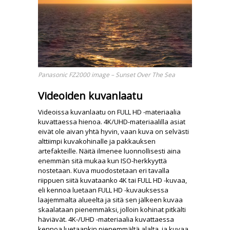
Panasonic FZ2000 image – Sunset Over The Sea
Videoiden kuvanlaatu
Videoissa kuvanlaatu on FULL HD -materiaalia
kuvattaessa hienoa. 4K/UHD-materiaalilla asiat
eivät ole aivan yhtä hyvin, vaan kuva on selvästi
alttiimpi kuvakohinalle ja pakkauksen
artefakteille. Näitä ilmenee luonnollisesti aina
enemmän sitä mukaa kun ISO-herkkyyttä
nostetaan. Kuva muodostetaan eri tavalla
riippuen siitä kuvataanko 4K tai FULL HD -kuvaa,
eli kennoa luetaan FULL HD -kuvauksessa
laajemmalta alueelta ja sitä sen jälkeen kuvaa
skaalataan pienemmäksi, jolloin kohinat pitkälti
häviävät. 4K-/UHD -materiaalia kuvattaessa
kennoa luetaankin pienemmältä alalta, ja kuvaa