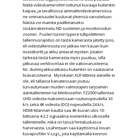
Näitä videokameroihin tottunut kuvaaja kuitenkin
kaipaa, ja tavallisissa ammattivideokameroissa
ne ominaisuudet kuuluvat yleensä varusteluun.
Näistä voi mainita päällimäiseksi
sisäänrakennetu ND-suotimen ja moottoroidun
zoomin. Puolen tunnin typerä tullipoliittinen
tallennusrajoitus on tästä kamerasta jätetty pois,
eli videotallennusta voi jatkaa niin kauan kuin
muistikortti ja akku antavat myöten. Jotakin
tärkeää tästä kamerasta myös puuttuu, sillä
jatkuvaa verkkovirtaa ei ole vakiovarusteena.
Ns. dummyakkuratkaisu kuitenkin on saatavana
lisävarusteena. Myöskään XLR-liittimiä äänelle ei
ole, eli tällaisia kaivatessaan joutuu
turvautumaan muiden valmistajien tarjoamiin
äänitallentimiin tai liitinboxeihin. FZ2000 tallentaa
UHD-videota maksimissaan ruutunopeudella 30
k/s sekä 4K-videota (DCI) nopeudella 24 k/s.
HDMI-liitännän kautta saa 4K-kuvan ulos 10-
bittisenä 4:2:2 signaalina esimerkiksi ulkoiselle
tallentimelle, mikä on tässä hintaluokassa
harvinaista. Lisähintaan saa käyttöönsä loivan
kuvaprofiilin V-Log L, jota käyttämällä kennon