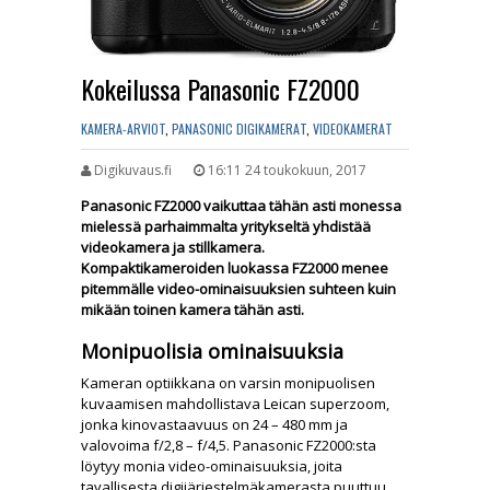
Kokeilussa Panasonic FZ2000
KAMERA-ARVIOT
,
PANASONIC DIGIKAMERAT
,
VIDEOKAMERAT
Digikuvaus.fi
16:11 24 toukokuun, 2017
Panasonic FZ2000 vaikuttaa tähän asti monessa
mielessä parhaimmalta yritykseltä yhdistää
videokamera ja stillkamera.
Kompaktikameroiden luokassa FZ2000 menee
pitemmälle video-ominaisuuksien suhteen kuin
mikään toinen kamera tähän asti.
Monipuolisia ominaisuuksia
Kameran optiikkana on varsin monipuolisen
kuvaamisen mahdollistava Leican superzoom,
jonka kinovastaavuus on 24 – 480 mm ja
valovoima f/2,8 – f/4,5. Panasonic FZ2000:sta
löytyy monia video-ominaisuuksia, joita
tavallisesta digijärjestelmäkamerasta puuttuu.