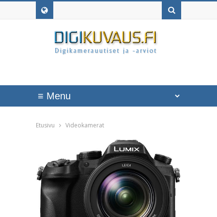
Etusivu
Videokamerat