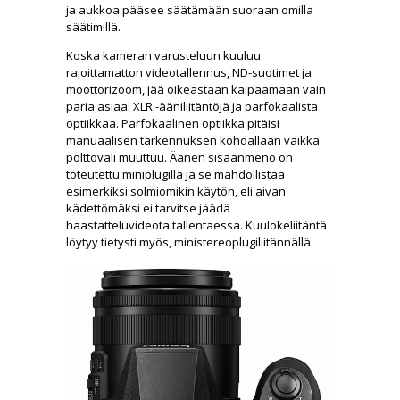
ja aukkoa pääsee säätämään suoraan omilla
säätimillä.
Koska kameran varusteluun kuuluu
rajoittamatton videotallennus, ND-suotimet ja
moottorizoom, jää oikeastaan kaipaamaan vain
paria asiaa: XLR -ääniliitäntöjä ja parfokaalista
optiikkaa. Parfokaalinen optiikka pitäisi
manuaalisen tarkennuksen kohdallaan vaikka
polttoväli muuttuu. Äänen sisäänmeno on
toteutettu miniplugilla ja se mahdollistaa
esimerkiksi solmiomikin käytön, eli aivan
kädettömäksi ei tarvitse jäädä
haastatteluvideota tallentaessa. Kuulokeliitäntä
löytyy tietysti myös, ministereoplugiliitännällä.