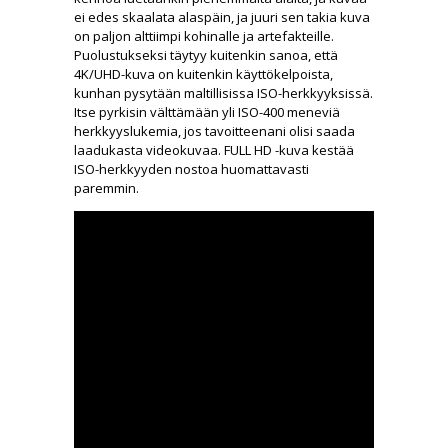
ei edes skaalata alaspäin, ja juuri sen takia kuva
on paljon alttiimpi kohinalle ja artefakteille.
Puolustukseksi täytyy kuitenkin sanoa, että
4K/UHD-kuva on kuitenkin käyttökelpoista,
kunhan pysytään maltillisissa ISO-herkkyyksissä.
Itse pyrkisin välttämään yli ISO-400 meneviä
herkkyyslukemia, jos tavoitteenani olisi saada
laadukasta videokuvaa. FULL HD -kuva kestää
ISO-herkkyyden nostoa huomattavasti
paremmin.