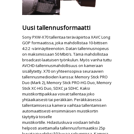
Uusi tallennusformaatti
Sony PXW-X70 tallentaa teräväpiirtoa XAVC Long
GOP formaatissa, joka mahdollistaa 10-bittisen
4:2:2 -värinäytteenoton. Datan tallennusnopeus
on maksimissaan 50 Mbit/s. Tämä mahdollistaa
broadcast-laatuisen työnkulun. Myös vanha tuttu
AVCHD-tallennusmahdollisuus on kameraan
sisällytetty. X70 on yhteensopiva seuraavien
tallennusmedioiden kanssa: Memory Stick PRO
Duo (Mark 2), Memory Stick PRO-HG Duo, Memory
Stick XC-HG Duo, SDXC ja SDHC. Kaksi
muistikorttipaikkaa voivat tallentaa joko
yhtäaikaisesti tai peräkkäin. Peräkkäisessä
tallentamisessa kamera vaihtaa tallentamisen
automaattisesti ensimmäisen muistikortin
täytyttyä toiselle
muistikortille. Hidastuskuva voidaan tehdä
helposti asettamalla tallennusformaatiksi 25p
kuvataajuudeksi 50 kuvaa sekunnissa. Kamera