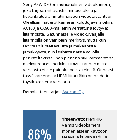
Sony PXW-X70 on monipuolinen videokamera,
joka tarjoaa riittävästi ominaisuuksia ja
kuvanlaatua ammattimaiseen videotuotantoon.
Oleellisimmat erot kameran kuluttujaversioihin,
AX100 ja CX900 -malleihin verrattuna löytyvät
liitännöistä. Satunnaiselle videokuvaajalle
liitännöillä on vain pieni merkitys, mutta kun
tarvitaan luotettavuutta ja mekaanista
jämäkkyyttä, niin lisähinta näistä voi olla
perusteltavissa. Ihan pienenä sivukommenttina,
mielipiteeni esimerkiksi HDMI-liitännän micro -
versiosta ei ole painokelpoista tekstiä. Onneksi
tässä kamerassa HDMI-liitäntäkin on hoidettu
täysikokoisena versiona.
Demolaitteen tarjosi
Avecom Oy
.
Arvio
Yhteenveto:
Pieni 4K-
valmis videokamera
86%
monenlaiseen käyttöön
terävällä kuvanlaadulla