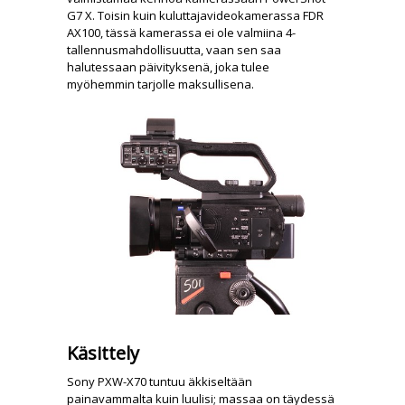
G7 X. Toisin kuin kuluttajavideokamerassa FDR
AX100, tässä kamerassa ei ole valmiina 4-
tallennusmahdollisuutta, vaan sen saa
halutessaan päivityksenä, joka tulee
myöhemmin tarjolle maksullisena.
Käsittely
Sony PXW-X70 tuntuu äkkiseltään
painavammalta kuin luulisi; massaa on täydessä