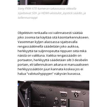
Sony PXW-X70 kameran takaosassa oikealla
sijaitsevat SDI- ja HDMI-ulostulot, joystick säädin, ja
tallennusnappi
Objektiivin renkaalla voi valinnaisesti säätää
joko zoomia tai käyttää sitä käsintarkennukseen.
Vasemman kyljen alaosassa sijaitsevalla
rengassäätimellä säädetään joko aukkoa,
herkkyyttä tai suljinnopeutta riippuen siitä mikä
näistä on valittuna. Vaikka rengassäädin on
portaaton, herkkyyttä säädetään silti 3 desibelin
portain, eli tallennuksen aikana ei manuaaliseen
herkkyyssäätöön juuri kannata koskea jos ei
halua ”valotushyppyjen” näkyvän kuvassa.