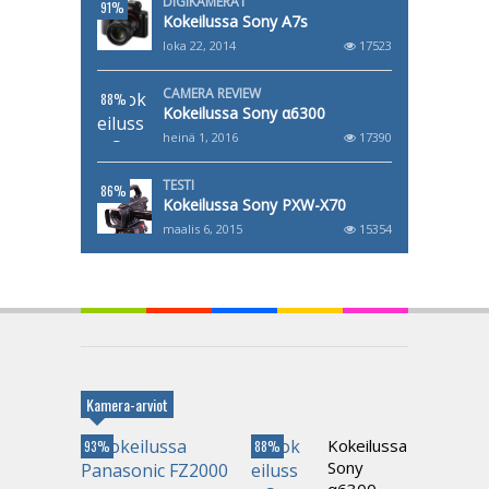
DIGIKAMERAT
91%
Kokeilussa Sony A7s
loka 22, 2014
17523
CAMERA REVIEW
88%
Kokeilussa Sony α6300
heinä 1, 2016
17390
TESTI
86%
Kokeilussa Sony PXW-X70
maalis 6, 2015
15354
Kamera-arviot
Kokeilussa
93%
88%
Sony