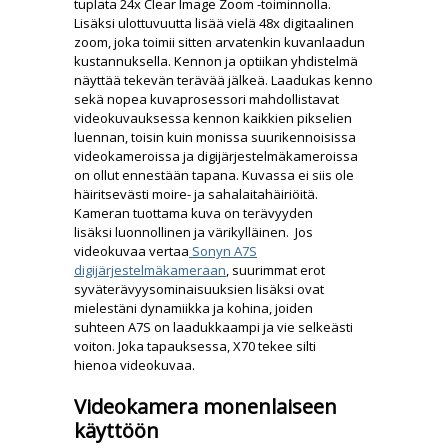
tuplata 24x Clear Image Zoom -toiminnolla.
Lisäksi ulottuvuutta lisää vielä 48x digitaalinen
zoom, joka toimii sitten arvatenkin kuvanlaadun
kustannuksella. Kennon ja optiikan yhdistelmä
näyttää tekevän terävää jälkeä. Laadukas kenno
sekä nopea kuvaprosessori mahdollistavat
videokuvauksessa kennon kaikkien pikselien
luennan, toisin kuin monissa suurikennoisissa
videokameroissa ja digijärjestelmäkameroissa
on ollut ennestään tapana. Kuvassa ei siis ole
häiritsevästi moire- ja sahalaitahäiriöitä.
Kameran tuottama kuva on terävyyden
lisäksi luonnollinen ja värikylläinen. Jos
videokuvaa vertaa
Sonyn A7S
digijärjestelmäkameraan
, suurimmat erot
syväterävyysominaisuuksien lisäksi ovat
mielestäni dynamiikka ja kohina, joiden
suhteen A7S on laadukkaampi ja vie selkeästi
voiton. Joka tapauksessa, X70 tekee silti
hienoa videokuvaa.
Videokamera monenlaiseen
käyttöön