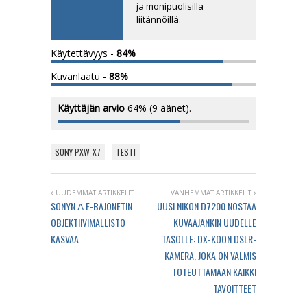
ja monipuolisilla
liitännöillä.
Käytettävyys -
84%
Kuvanlaatu -
88%
Käyttäjän arvio
64%
(
9
äänet).
SONY PXW-X7
TESTI
UUDEMMAT ARTIKKELIT
VANHEMMAT ARTIKKELIT
SONYN Α E-BAJONETIN
UUSI NIKON D7200 NOSTAA
OBJEKTIIVIMALLISTO
KUVAAJANKIN UUDELLE
KASVAA
TASOLLE: DX-KOON DSLR-
KAMERA, JOKA ON VALMIS
TOTEUTTAMAAN KAIKKI
TAVOITTEET