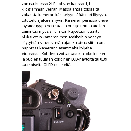
varustuksessa XLR-kahvan kanssa 1,4
kilogramman verran. Massa antaa toisaalta
vakautta kameran käsittelyyn. Säätimet löytyvät
totuttelun jälkeen hyvin. Kameran perässä oleva
joystick-tyyppinen säädin on sijoitettu ajatellen
toimintaa myös silloin kun käytetään etsintä.
Aluksi etsin kameran menuvalikoihin pääsyä.
Löytyihän siihen vähän ajan kuluttua sitten oma
nappinsa kameran vasemmalta kyljeltä
etuosasta. Kohdetta voi tarkastella joko kolmen
ja puolen tuuman kokoinen LCD-näytöltä tai 0,39
tuumaiselta OLED-etsimeltä.