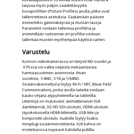
tarjoaa myös paljon säädettävyyttä
kuvaprofiilien (Picture Profiles) avulla, jotka ovat
tallennettavia asetuksia. Säätämään pääsee
esimerkiksi gammakäyrää ja mustan tasoja.
Parametrit voidaan tallentaa profiilina ja
enimmillään seitsemän eri profiilia voidaan
tallentaa muistiin myöhempää käyttöä varten.
Varustelu
Kunnon videokamerassa on tietysti ND-suodin ja
X70:ssä voi valita neljästä mekaanisesta
harmaasuotimen asennosta: ilman
suodinta, 1/4ND, 1/16 ja 1/64ND.
Sisäänrakennettuna löytyy Wi-Fi / NFC (Near Field
Communication), jonka avulla laitetta voidaan
kauko-ohjata alypuhelimella tai tabletilla.
Liitäntöjä on mukavasti: ammattimaiset XLR-
ääniliitännät, 3G HD-SDI-ulostulo, HDMI-ulostulo
täysikokoisella HDMI-liittimellä, USB-liitin ja
komposiitti-ulostulo. Audiolle löytyy lisäksi
miniplugi-sisäänmenoliitäntä. XLR-kahva on
irroitettavissa nopeasti kahdella pultilla.