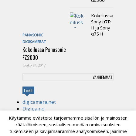
α6300
Kokeilussa
Sony α7R
II ja Sony
α7S II
PANASONIC
DIGIKAMERAT
Kokeilussa Panasonic
FZ2000
touko 24, 2017
VANHEMMAT
Linkit
digicamera.net
Digipaino
Kirjapaino
Käytämme evästeitä tarjoamamme sisällön ja mainosten
tekniikanihmelapsi.com
räätälöimiseen, sosiaalisen median ominaisuuksien
Videotuotantoa
tukemiseen ja kävijämäärämme analysoimiseen. Jaamme