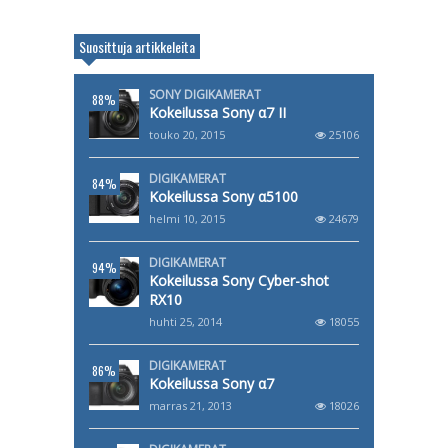
Suosittuja artikkeleita
SONY DIGIKAMERAT
88%
Kokeilussa Sony α7 II
touko 20, 2015
25106
DIGIKAMERAT
84%
Kokeilussa Sony α5100
helmi 10, 2015
24679
DIGIKAMERAT
94%
Kokeilussa Sony Cyber-shot
RX10
huhti 25, 2014
18055
DIGIKAMERAT
86%
Kokeilussa Sony α7
marras 21, 2013
18026