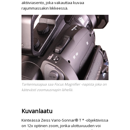
aktiiviasento, joka vakauttaa kuvaa
rajummassakin liikkeessä.
Tarkennusapua saa Focus Magnifier -napista joka on
kätevästi zoomausnapin lähellä.
Kuvanlaatu
Kiinteässä Zeiss Vario-Sonnar® T * -objektiivissa
on 12x optinen zoom, jonka ulottuvuuden voi