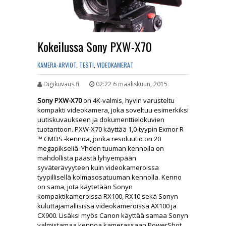
Kokeilussa Sony PXW-X70
KAMERA-ARVIOT
,
TESTI
,
VIDEOKAMERAT
Digikuvaus.fi
02:22 6 maaliskuun, 2015
Sony PXW-X70
on 4K-valmis, hyvin varusteltu
kompakti videokamera, joka soveltuu esimerkiksi
uutiskuvaukseen ja dokumenttielokuvien
tuotantoon. PXW-X70 käyttää 1,0-tyypin Exmor R
™ CMOS -kennoa, jonka resoluutio on 20
megapikseliä. Yhden tuuman kennolla on
mahdollista päästä lyhyempään
syväterävyyteen kuin videokameroissa
tyypillisellä kolmasosatuuman kennolla. Kenno
on sama, jota käytetään Sonyn
kompaktikameroissa RX100, RX10 sekä Sonyn
kuluttajamallisissa videokameroissa AX100 ja
CX900. Lisäksi myös Canon käyttää samaa Sonyn
valmistamaa kennoa kamerassaan PowerShot