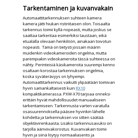
Tarkentaminen ja kuvanvakain
Automaattitarkennuksen suhteen kamera
kamera jätti hiukan ristiriitaisen olon. Toisaalta
tarkennus toimii kyllä nopeasti, mutta joskus se
saattaa tarkentaa esimerkiksi taustaan, eikä
etualalla olevaan henkilöön, ainakaan toivotun
nopeasti. Tämä on tietysti jossain määrin
muidenkin videokameroiden ongelma, mutta
parempiakin videokameroita tässä suhteessa on
nähty. Perinteisiä käsikameroita suurempi kenno
osaltaan korostaa tarkennuksen ongelmia,
koska syväterävyys on lyhyempi.
Automaattitarkennus vaikutti ylipäätään toimivan
hyvin samankaltaisesti kuin
RX10
kompaktikamerassa. PXW-X70 tarjoaa onneksi
erittäin hyvät mahdollisuudet manuaaliseen
tarkentamiseen. Tarkennusta varten varatulla
osasuurennoksella pääsee hyvinkin lähelle
kohdetta ja tarkennuksen voi sitten säätää
objektiivirenkaasta. Lisäksi tarkennusavuksi on
tarjolla ääriviivakorostus. Kuvanvakain toimii
hyvin ja siinä löytyy normaaliasento ja