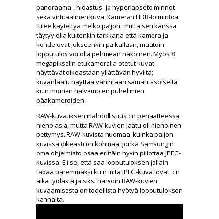
panoraama-, hidastus- ja hyperlapsetoiminnot
sekä virtuaalinen kuva. Kameran HDR-toimintoa
tulee käytettyä melko paljon, mutta sen kanssa
täytyy olla kuitenkin tarkkana että kamera ja
kohde ovat jokseenkin paikallaan, muutoin
lopputulos voi olla pehmeän näköinen. Myös 8
megapikselin etukameralla otetut kuvat
näyttävät oikeastaan yllättävän hyviltä;
kuvanlaatu näyttää vähintään samantasoiselta
kuin monien halvempien puhelimien
pääkameroiden.
RAW-kuvauksen mahdollisuus on periaatteessa
hieno asia, mutta RAW-kuvien laatu oli hienoinen
pettymys. RAW-kuvista huomaa, kuinka paljon
kuvissa oikeasti on kohinaa, jonka Samsungin
oma ohjelmisto osaa erittäin hyvin piilottaa JPEG-
kuvissa. Eli se, että saa lopputuloksen jollain
tapaa paremmaksi kuin mitä JPEG-kuvat ovat, on
aika työlästä ja siksi harvoin RAW-kuvien
kuvaamisesta on todellista hyötyä lopputuloksen
kannalta.