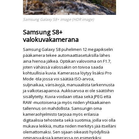
Samsung Galaxy S8+ image (HDR image)
Samsung S8+
valokuvakamerana
Samsung Galaxy S8 puhelimen 12 megapikselin
pääkamera tekee automaattiasetuksilla lähes
aina hienoa jälkeä. Optiikan valovoima on F1.7,
joten vähässä valossakin on toivoa saada
kohtuullisia kuvia. Kamerassa löytyy lisäksi Pro
Mode -tila jossa voi säätää ISO-arvoa,
suljinaikaa, värisävyjä, manuaalista tarkennusta
ja valkotasapainoa. Aukkoarvoa ei ole säätöihin
sisällytetty. Kuvia voidaan ottaa sekä JPEG että
RAW -muotoisena ja myös niiden yhtäaikainen
tallennus on mahdollista. Samsungin oma
kameraohjelmisto tarjoaa myös erilaisia
digitaalisia tehosteita sekä suotimia, joilla voi olla
mukava leikkiä, mutta niiden merkitys jää itselläni
olemattomaksi. Sen sijaan oikeasti hyödyllisiä
ominaisuuksia kamerassa on esimerkiksi