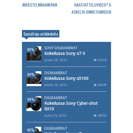
JÄRJESTELMÄKAMERAN
HAASTATTELUVIDEO? 6
ASKELTA ONNISTUMISEEN
Suosittuja artikkeleita
SONY DIGIKAMERAT
88%
Kokeilussa Sony α7 II
touko 20, 2015
25106
DIGIKAMERAT
84%
Kokeilussa Sony α5100
helmi 10, 2015
24679
DIGIKAMERAT
94%
Kokeilussa Sony Cyber-shot
RX10
huhti 25, 2014
18055
DIGIKAMERAT
86%