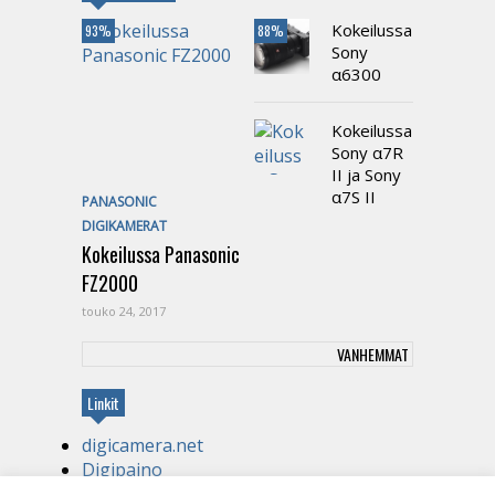
Kokeilussa
93%
88%
Sony
α6300
Kokeilussa
Sony α7R
II ja Sony
α7S II
PANASONIC
DIGIKAMERAT
Kokeilussa Panasonic
FZ2000
touko 24, 2017
VANHEMMAT
Linkit
digicamera.net
Digipaino
Kirjapaino