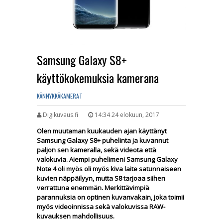
Samsung Galaxy S8+
käyttökokemuksia kamerana
KÄNNYKKÄKAMERAT
Digikuvaus.fi
14:34 24 elokuun, 2017
Olen muutaman kuukauden ajan käyttänyt
Samsung Galaxy S8+ puhelinta ja kuvannut
paljon sen kameralla, sekä videota että
valokuvia. Aiempi puhelimeni Samsung Galaxy
Note 4 oli myös oli myös kiva laite satunnaiseen
kuvien näppäilyyn, mutta S8 tarjoaa siihen
verrattuna enemmän. Merkittävimpiä
parannuksia on optinen kuvanvakain, joka toimii
myös videoinnissa sekä valokuvissa RAW-
kuvauksen mahdollisuus.