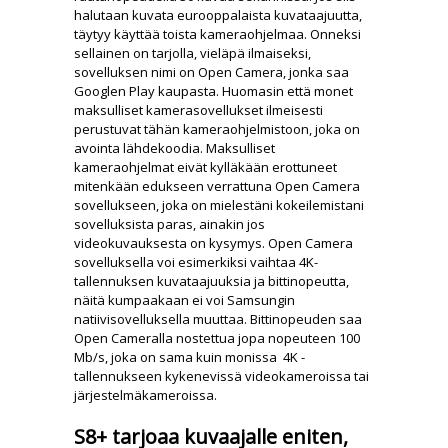
halutaan kuvata eurooppalaista kuvataajuutta,
täytyy käyttää toista kameraohjelmaa. Onneksi
sellainen on tarjolla, vieläpä ilmaiseksi,
sovelluksen nimi on Open Camera, jonka saa
Googlen Play kaupasta. Huomasin että monet
maksulliset kamerasovellukset ilmeisesti
perustuvat tähän kameraohjelmistoon, joka on
avointa lähdekoodia. Maksulliset
kameraohjelmat eivät kylläkään erottuneet
mitenkään edukseen verrattuna Open Camera
sovellukseen, joka on mielestäni kokeilemistani
sovelluksista paras, ainakin jos
videokuvauksesta on kysymys. Open Camera
sovelluksella voi esimerkiksi vaihtaa 4K-
tallennuksen kuvataajuuksia ja bittinopeutta,
näitä kumpaakaan ei voi Samsungin
natiivisovelluksella muuttaa. Bittinopeuden saa
Open Cameralla nostettua jopa nopeuteen 100
Mb/s, joka on sama kuin monissa 4K -
tallennukseen kykenevissä videokameroissa tai
järjestelmäkameroissa.
S8+ tarjoaa kuvaajalle eniten,