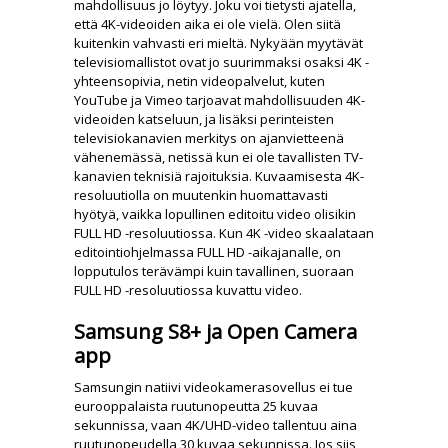
mahdollisuus jo löytyy. Joku voi tietysti ajatella,
että 4K-videoiden aika ei ole vielä. Olen siitä
kuitenkin vahvasti eri mieltä. Nykyään myytävät
televisiomallistot ovat jo suurimmaksi osaksi 4K -
yhteensopivia, netin videopalvelut, kuten
YouTube ja Vimeo tarjoavat mahdollisuuden 4K-
videoiden katseluun, ja lisäksi perinteisten
televisiokanavien merkitys on ajanvietteenä
vähenemässä, netissä kun ei ole tavallisten TV-
kanavien teknisiä rajoituksia. Kuvaamisesta 4K-
resoluutiolla on muutenkin huomattavasti
hyötyä, vaikka lopullinen editoitu video olisikin
FULL HD -resoluutiossa. Kun 4K -video skaalataan
editointiohjelmassa FULL HD -aikajanalle, on
lopputulos terävämpi kuin tavallinen, suoraan
FULL HD -resoluutiossa kuvattu video.
Samsung S8+ ja Open Camera
app
Samsungin natiivi videokamerasovellus ei tue
eurooppalaista ruutunopeutta 25 kuvaa
sekunnissa, vaan 4K/UHD-video tallentuu aina
ruutunopeudella 30 kuvaa sekunnissa. Jos siis