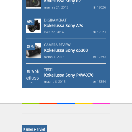
Kokeilussa Sony α7
marras 21, 2013
18026
DIGIKAMERAT
91%
Kokeilussa Sony A7s
loka 22, 2014
17523
CAMERA REVIEW
88%
Kokeilussa Sony α6300
heinä 1, 2016
17390
TESTI
86%
Kokeilussa Sony PXW-X70
maalis 6, 2015
15354
Kamera-arviot