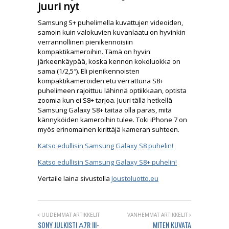
juuri nyt
Samsung S+ puhelimella kuvattujen videoiden,
samoin kuin valokuvien kuvanlaatu on hyvinkin
verrannollinen pienikennoisiin
kompaktikameroihin. Tämä on hyvin
järkeenkäypää, koska kennon kokoluokka on
sama (1/2,5″). Eli pienikennoisten
kompaktikameroiden etu verrattuna S8+
puhelimeen rajoittuu lähinnä optiikkaan, optista
zoomia kun ei S8+ tarjoa. Juuri tällä hetkellä
Samsung Galaxy S8+ taitaa olla paras, mitä
kännyköiden kameroihin tulee. Toki iPhone 7 on
myös erinomainen kirittäjä kameran suhteen.
Katso edullisin Samsung Galaxy S8 puhelin!
Katso edullisin Samsung Galaxy S8+ puhelin!
Vertaile laina sivustolla
Joustoluotto.eu
UUDEMMAT ARTIKKELIT
VANHEMMAT ARTIKKELIT
SONY JULKISTI Α7R III-
MITEN KUVATA