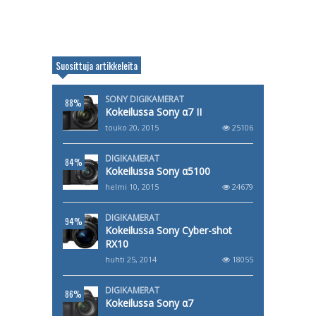
Suosittuja artikkeleita
SONY DIGIKAMERAT
88%
Kokeilussa Sony α7 II
touko 20, 2015
25106
DIGIKAMERAT
84%
Kokeilussa Sony α5100
helmi 10, 2015
24679
DIGIKAMERAT
94%
Kokeilussa Sony Cyber-shot
RX10
huhti 25, 2014
18055
DIGIKAMERAT
86%
Kokeilussa Sony α7