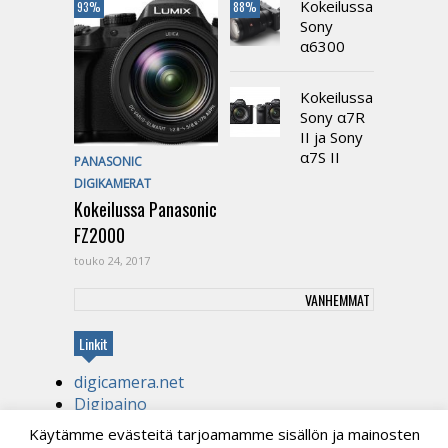
Kokeilussa
93%
88%
Sony
α6300
Kokeilussa
Sony α7R
II ja Sony
α7S II
PANASONIC
DIGIKAMERAT
Kokeilussa Panasonic
FZ2000
touko 24, 2017
VANHEMMAT
Linkit
digicamera.net
Digipaino
Kirjapaino
Käytämme evästeitä tarjoamamme sisällön ja mainosten