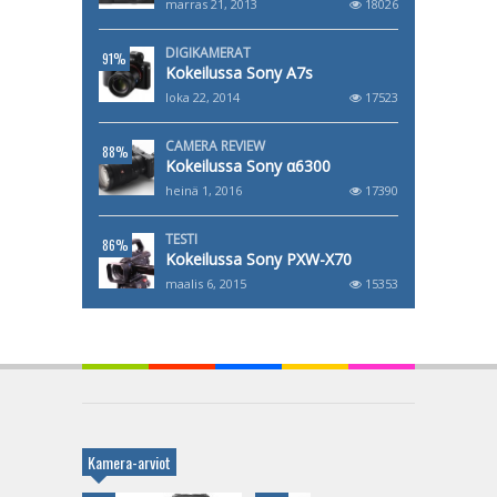
marras 21, 2013
18026
DIGIKAMERAT
91%
Kokeilussa Sony A7s
loka 22, 2014
17523
CAMERA REVIEW
88%
Kokeilussa Sony α6300
heinä 1, 2016
17390
TESTI
86%
Kokeilussa Sony PXW-X70
maalis 6, 2015
15353
Kamera-arviot