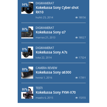
DIGIKAMERAT
94%
Kokeilussa Sony Cyber-shot
RX10
huhti 25, 2014
18056
DIGIKAMERAT
86%
Kokeilussa Sony α7
marras 21, 2013
18027
DIGIKAMERAT
91%
Kokeilussa Sony A7s
loka 22, 2014
17524
CAMERA REVIEW
88%
Kokeilussa Sony α6300
heinä 1, 2016
17391
TESTI
86%
Kokeilussa Sony PXW-X70
maalis 6, 2015
15355