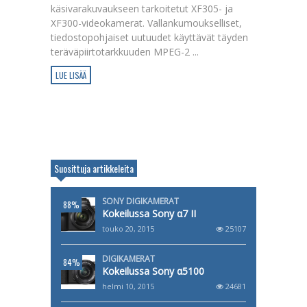
käsivarakuvaukseen tarkoitetut XF305- ja
XF300-videokamerat. Vallankumoukselliset,
tiedostopohjaiset uutuudet käyttävät täyden
teräväpiirtotarkkuuden MPEG-2 ...
LUE LISÄÄ
Suosittuja artikkeleita
SONY DIGIKAMERAT
88%
Kokeilussa Sony α7 II
touko 20, 2015
25107
DIGIKAMERAT
84%
Kokeilussa Sony α5100
helmi 10, 2015
24681