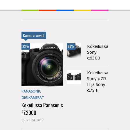
Kamera-arviot
Kokeilussa
93%
88%
Sony
α6300
Kokeilussa
Sony α7R
II ja Sony
α7S II
PANASONIC
DIGIKAMERAT
Kokeilussa Panasonic
FZ2000
touko 24, 2017