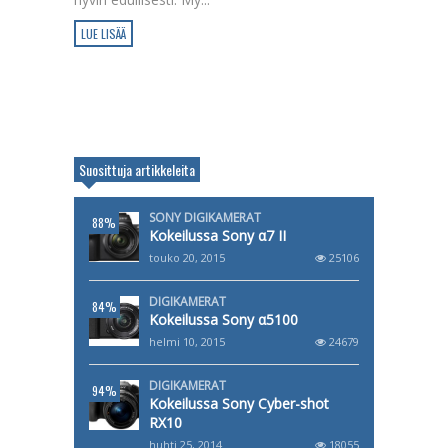
LUE LISÄÄ
Suosittuja artikkeleita
SONY DIGIKAMERAT
88%
Kokeilussa Sony α7 II
touko 20, 2015
25106
DIGIKAMERAT
84%
Kokeilussa Sony α5100
helmi 10, 2015
24679
DIGIKAMERAT
94%
Kokeilussa Sony Cyber-shot
RX10
huhti 25, 2014
18055