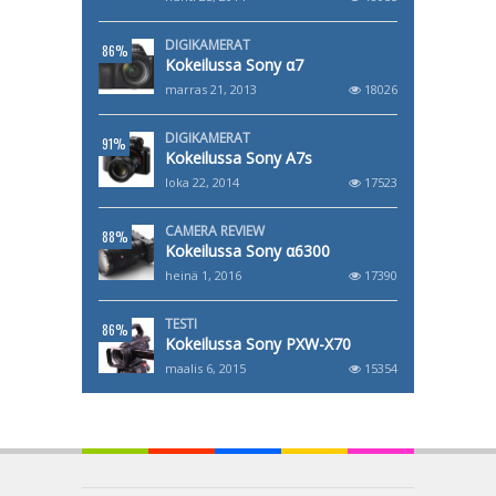
DIGIKAMERAT
86%
Kokeilussa Sony α7
marras 21, 2013
18026
DIGIKAMERAT
91%
Kokeilussa Sony A7s
loka 22, 2014
17523
CAMERA REVIEW
88%
Kokeilussa Sony α6300
heinä 1, 2016
17390
TESTI
86%
Kokeilussa Sony PXW-X70
maalis 6, 2015
15354