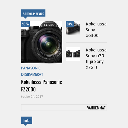
Kamera-arviot
Kokeilussa
93%
88%
Sony
α6300
Kokeilussa
Sony α7R
II ja Sony
α7S II
PANASONIC
DIGIKAMERAT
Kokeilussa Panasonic
FZ2000
touko 24, 2017
VANHEMMAT
Linkit