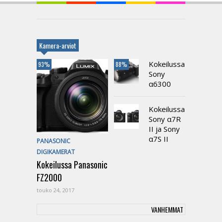
Kamera-arviot
Kokeilussa
93%
88%
Sony
α6300
Kokeilussa
Sony α7R
II ja Sony
α7S II
PANASONIC
DIGIKAMERAT
Kokeilussa Panasonic
FZ2000
touko 24, 2017
VANHEMMAT