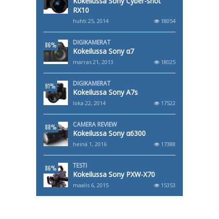
Kokeilussa Sony Cyber-shot
RX10
huhti 25, 2014
18054
DIGIKAMERAT
86%
Kokeilussa Sony α7
marras 21, 2013
18025
DIGIKAMERAT
91%
Kokeilussa Sony A7s
loka 22, 2014
17522
CAMERA REVIEW
88%
Kokeilussa Sony α6300
heinä 1, 2016
17388
TESTI
86%
Kokeilussa Sony PXW-X70
maalis 6, 2015
15353