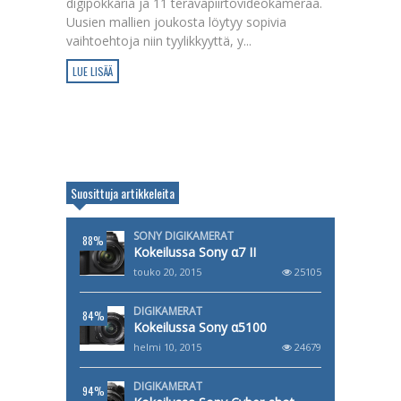
digipokkaria ja 11 teräväpiirtovideokameraa.
Uusien mallien joukosta löytyy sopivia
vaihtoehtoja niin tyylikkyyttä, y...
LUE LISÄÄ
Suosittuja artikkeleita
SONY DIGIKAMERAT
88%
Kokeilussa Sony α7 II
touko 20, 2015
25105
DIGIKAMERAT
84%
Kokeilussa Sony α5100
helmi 10, 2015
24679
DIGIKAMERAT
94%