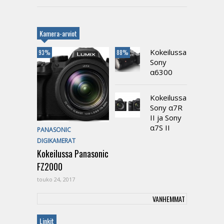
Kamera-arviot
Kokeilussa
93%
88%
Sony
α6300
Kokeilussa
Sony α7R
II ja Sony
α7S II
PANASONIC
DIGIKAMERAT
Kokeilussa Panasonic
FZ2000
touko 24, 2017
VANHEMMAT
Linkit