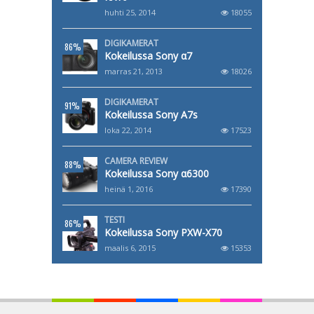
huhti 25, 2014
18055
DIGIKAMERAT
86%
Kokeilussa Sony α7
marras 21, 2013
18026
DIGIKAMERAT
91%
Kokeilussa Sony A7s
loka 22, 2014
17523
CAMERA REVIEW
88%
Kokeilussa Sony α6300
heinä 1, 2016
17390
TESTI
86%
Kokeilussa Sony PXW-X70
maalis 6, 2015
15353