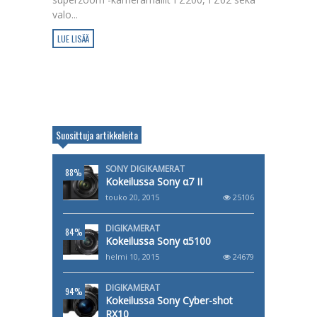
valo...
LUE LISÄÄ
Suosittuja artikkeleita
SONY DIGIKAMERAT
88%
Kokeilussa Sony α7 II
touko 20, 2015
25106
DIGIKAMERAT
84%
Kokeilussa Sony α5100
helmi 10, 2015
24679
DIGIKAMERAT
94%
Kokeilussa Sony Cyber-shot
RX10