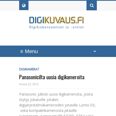
DIGIKAMERAT
Panasonicilta uusia digikameroita
heinä 25, 2012
Panasonic julkisti uusia digikameroita, joista
löytyy jokaiselle jotakin;
digijärjestelmäkameroiden ystäville Lumix G5,
sekä kompaktikameroista pitäville
superzoom -kameramallit FZ200, FZ62 sekä