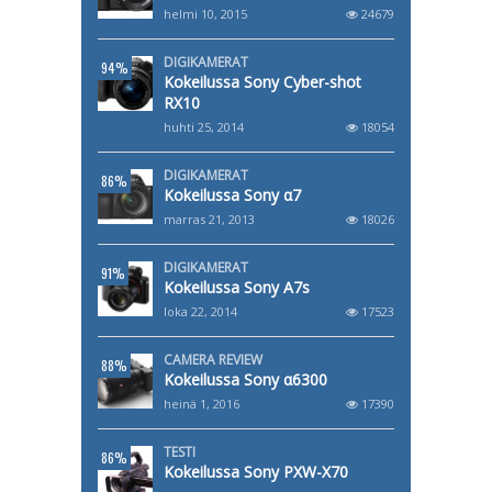
helmi 10, 2015
24679
DIGIKAMERAT
94%
Kokeilussa Sony Cyber-shot
RX10
huhti 25, 2014
18054
DIGIKAMERAT
86%
Kokeilussa Sony α7
marras 21, 2013
18026
DIGIKAMERAT
91%
Kokeilussa Sony A7s
loka 22, 2014
17523
CAMERA REVIEW
88%
Kokeilussa Sony α6300
heinä 1, 2016
17390
TESTI
86%
Kokeilussa Sony PXW-X70