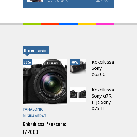
maalis 6, 2015
15353
Kamera-arviot
Kokeilussa
93%
88%
Sony
α6300
Kokeilussa
Sony α7R
II ja Sony
α7S II
PANASONIC
DIGIKAMERAT
Kokeilussa Panasonic
FZ2000