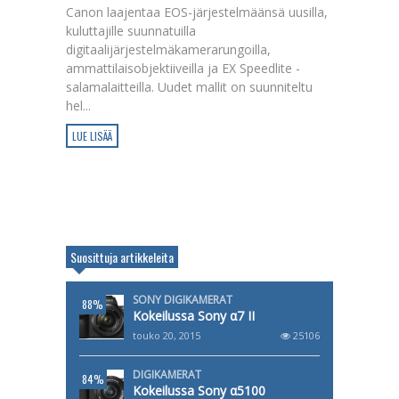
Canon laajentaa EOS-järjestelmäänsä uusilla,
kuluttajille suunnatuilla
digitaalijärjestelmäkamerarungoilla,
ammattilaisobjektiiveilla ja EX Speedlite -
salamalaitteilla. Uudet mallit on suunniteltu
hel...
LUE LISÄÄ
Suosittuja artikkeleita
SONY DIGIKAMERAT
88%
Kokeilussa Sony α7 II
touko 20, 2015
25106
DIGIKAMERAT
84%
Kokeilussa Sony α5100