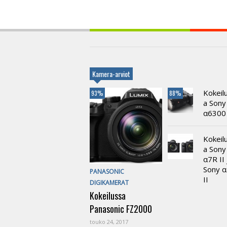
Kamera-arviot
Kokeil
93%
88%
a Sony
α6300
Kokeil
a Sony
α7R II 
Sony 
PANASONIC
II
DIGIKAMERAT
Kokeilussa
Panasonic FZ2000
touko 24, 2017