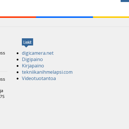
Linkit
uss
digicamera.net
Digipaino
Kirjapaino
tekniikanihmelapsi.com
Videotuotantoa
uss
ja
α7S