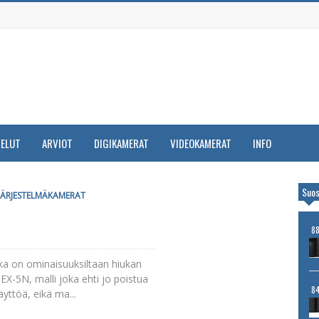
VELUT
ARVIOT
DIGIKAMERAT
VIDEOKAMERAT
INFO
Suos
JÄRJESTELMÄKAMERAT
8
oka on ominaisuuksiltaan hiukan
X-5N, malli joka ehti jo poistua
8
yttöä, eikä ma...