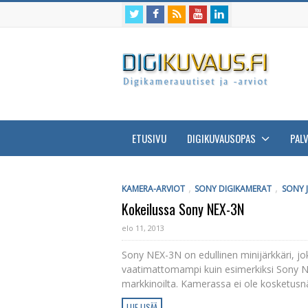
ETUSIVU
DIGIKUVAUSOPAS
PAL
,
,
KAMERA-ARVIOT
SONY DIGIKAMERAT
SONY 
Kokeilussa Sony NEX-3N
elo 11, 2013
Sony NEX-3N on edullinen minijärkkäri, j
vaatimattomampi kuin esimerkiksi Sony NE
markkinoilta. Kamerassa ei ole kosketusnä
LUE LISÄÄ