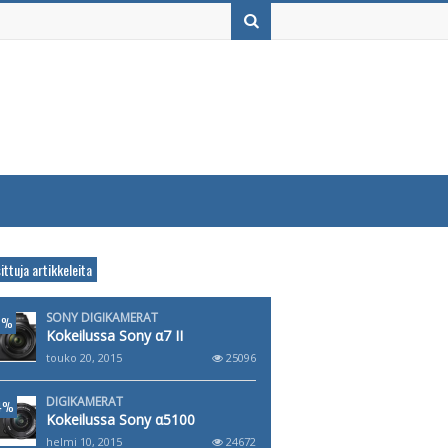
ittuja artikkeleita
SONY DIGIKAMERAT
8%
Kokeilussa Sony α7 II
touko 20, 2015
25096
DIGIKAMERAT
4%
Kokeilussa Sony α5100
helmi 10, 2015
24672