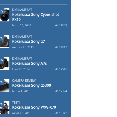
DIGIKAMERAT
4%
Kokeilussa Sony Cyber-shot
RX10
huhti 25, 2014
18043
DIGIKAMERAT
6%
Kokeilussa Sony α7
marras 21, 2013
18017
DIGIKAMERAT
1%
Kokeilussa Sony A7s
loka 22, 2014
17516
CAMERA REVIEW
8%
Kokeilussa Sony α6300
heinä 1, 2016
17374
TESTI
6%
Kokeilussa Sony PXW-X70
maalis 6, 2015
15347