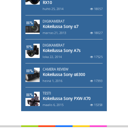
RX10
huhti 25, 2014
18057
DIGIKAMERAT
86%
Kokeilussa Sony α7
marras 21, 2013
18027
DIGIKAMERAT
91%
Kokeilussa Sony A7s
loka 22, 2014
17525
CAMERA REVIEW
88%
Kokeilussa Sony α6300
heinä 1, 2016
17393
TESTI
86%
Kokeilussa Sony PXW-X70
maalis 6, 2015
15358