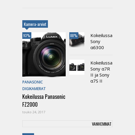
Kamera-arviot
Kokeilussa
93%
88%
Sony
α6300
Kokeilussa
Sony α7R
II ja Sony
α7S II
PANASONIC
DIGIKAMERAT
Kokeilussa Panasonic
FZ2000
touko 24, 2017
VANHEMMAT