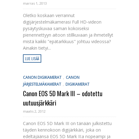
marras 1, 2013
Oletko koskaan verrannut
digijärjestelmäkamerasi Full HD-videon
pysäytyskuvaa saman kokoiseksi
pienennettyyn aitoon stillkuvaan ja ihmetellyt
mistä kaikki "epätarkkuus" johtuu videossa?
Ainakin tietyi...
LUE LISÄÄ
,
CANON DIGIKAMERAT
CANON
,
JÄRJESTELMÄKAMERAT
DIGIKAMERAT
Canon EOS 5D Mark III – odotettu
uutuusjärkkäri
maalis 2, 2012
Canon EOS 5D Mark III on tänään julkistettu
täyden kennokoon digijärkkäri, joka on
edeltäjäänsä EOS 5D Mark II:a nopeampi ja