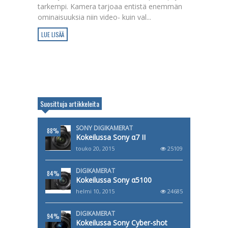
tarkempi. Kamera tarjoaa entistä enemmän
ominaisuuksia niin video- kuin val...
LUE LISÄÄ
Suosittuja artikkeleita
SONY DIGIKAMERAT
88%
Kokeilussa Sony α7 II
touko 20, 2015
25109
DIGIKAMERAT
84%
Kokeilussa Sony α5100
helmi 10, 2015
24685
DIGIKAMERAT
94%
Kokeilussa Sony Cyber-shot