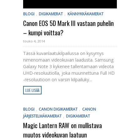
,
,
BLOGI
DIGIKAMERAT
KÄNNYKKÄKAMERAT
Canon EOS 5D Mark III vastaan puhelin
– kumpi voittaa?
touko 4, 2014
Tässä kuvanlaatukilpailussa on kysymys
nimenomaan videokuvan laadusta. Samsung
Galaxy Note 3 kykenee tallentamaan videota
UHD-resoluutiolla, joka muunnettuna Full HD
-resoluutioon on varsin kilpailuky...
LUE LISÄÄ
,
,
BLOGI
CANON DIGIKAMERAT
CANON
,
JÄRJESTELMÄKAMERAT
DIGIKAMERAT
Magic Lantern RAW on mullistava
muutos videokuvan laatuun