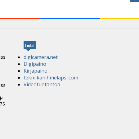
Linkit
uss
digicamera.net
Digipaino
Kirjapaino
tekniikanihmelapsi.com
Videotuotantoa
uss
ja
α7S