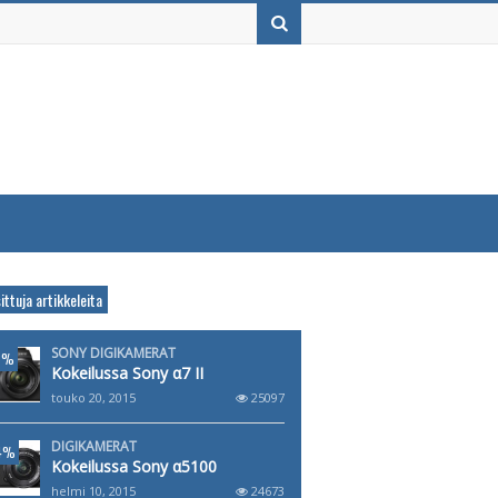
ittuja artikkeleita
SONY DIGIKAMERAT
8%
Kokeilussa Sony α7 II
touko 20, 2015
25097
DIGIKAMERAT
4%
Kokeilussa Sony α5100
helmi 10, 2015
24673