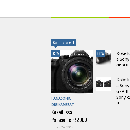
Kamera-arviot
Kokeil
93%
88%
a Sony
α6300
Kokeil
a Sony
α7R II 
Sony 
PANASONIC
II
DIGIKAMERAT
Kokeilussa
Panasonic FZ2000
touko 24, 2017