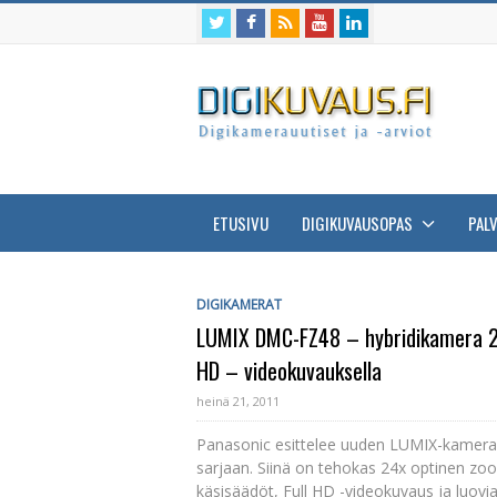
ETUSIVU
DIGIKUVAUSOPAS
PAL
DIGIKAMERAT
LUMIX DMC-FZ48 – hybridikamera 24x
HD – videokuvauksella
heinä 21, 2011
Panasonic esittelee uuden LUMIX-kamera
sarjaan. Siinä on tehokas 24x optinen zoo
käsisäädöt, Full HD -videokuvaus ja luovia 