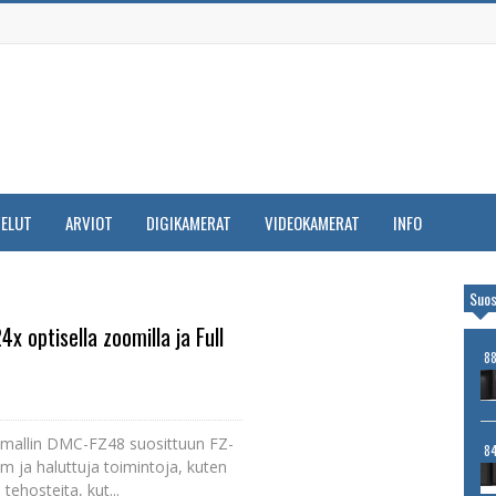
VELUT
ARVIOT
DIGIKAMERAT
VIDEOKAMERAT
INFO
Suos
 optisella zoomilla ja Full
8
mallin DMC-FZ48 suosittuun FZ-
8
m ja haluttuja toimintoja, kuten
tehosteita, kut...