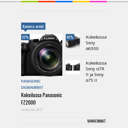
Kamera-arviot
Kokeilussa
93%
88%
Sony
α6300
Kokeilussa
Sony α7R
II ja Sony
α7S II
PANASONIC
DIGIKAMERAT
Kokeilussa Panasonic
FZ2000
touko 24, 2017
VANHEMMAT