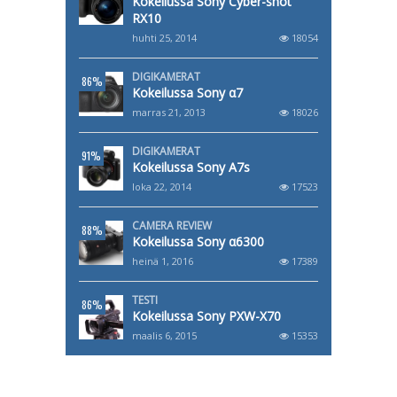
Kokeilussa Sony Cyber-shot
RX10
huhti 25, 2014
18054
DIGIKAMERAT
86%
Kokeilussa Sony α7
marras 21, 2013
18026
DIGIKAMERAT
91%
Kokeilussa Sony A7s
loka 22, 2014
17523
CAMERA REVIEW
88%
Kokeilussa Sony α6300
heinä 1, 2016
17389
TESTI
86%
Kokeilussa Sony PXW-X70
maalis 6, 2015
15353