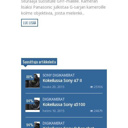
seuraaja suositulle GH1-mallille. Kameran
lisäksi Panasonic julkistaa G-sarjan kameroille
kolme objektiivia, joista mielenkii...
LUE LISÄÄ
Suosittuja artikkeleita
SONY DIGIKAMERAT
88%
Kokeilussa Sony α7 II
touko 20, 2015
25106
DIGIKAMERAT
84%
Kokeilussa Sony α5100
helmi 10, 2015
24679
DIGIKAMERAT
94%