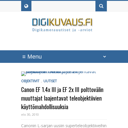
,
OBJEKTIIVIT
UUTISET
Canon EF 1.4x III ja EF 2x III polttovälin
muuttajat laajentavat teleobjektiivien
käyttömahdollisuuksia
elo 30, 2010
Canonin L-sarjan uusiin superteleobjektiiveihin