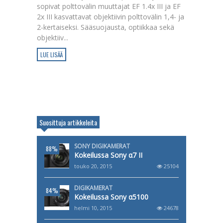
sopivat polttovälin muuttajat EF 1.4x III ja EF
2x III kasvattavat objektiivin polttovälin 1,4- ja
2-kertaiseksi. Sääsuojausta, optiikkaa sekä
objektiiv...
LUE LISÄÄ
Suosittuja artikkeleita
SONY DIGIKAMERAT
88%
Kokeilussa Sony α7 II
touko 20, 2015
25104
DIGIKAMERAT
84%
Kokeilussa Sony α5100
helmi 10, 2015
24678