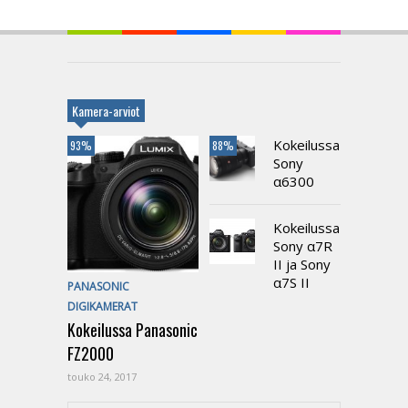
Kamera-arviot
Kokeilussa
93%
88%
Sony
α6300
Kokeilussa
Sony α7R
II ja Sony
α7S II
PANASONIC
DIGIKAMERAT
Kokeilussa Panasonic
FZ2000
touko 24, 2017