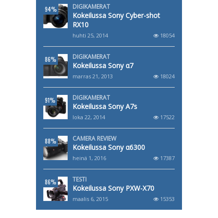
DIGIKAMERAT
94%
Kokeilussa Sony Cyber-shot
RX10
huhti 25, 2014
18054
DIGIKAMERAT
86%
Kokeilussa Sony α7
marras 21, 2013
18024
DIGIKAMERAT
91%
Kokeilussa Sony A7s
loka 22, 2014
17522
CAMERA REVIEW
88%
Kokeilussa Sony α6300
heinä 1, 2016
17387
TESTI
86%
Kokeilussa Sony PXW-X70
maalis 6, 2015
15353