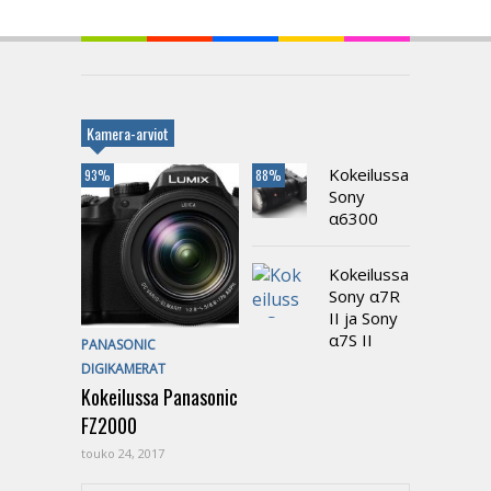
Kamera-arviot
Kokeilussa
93%
88%
Sony
α6300
Kokeilussa
Sony α7R
II ja Sony
α7S II
PANASONIC
DIGIKAMERAT
Kokeilussa Panasonic
FZ2000
touko 24, 2017