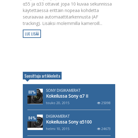
α55 ja α33 ottavat jopa 10 kuvaa sekunnissa
käytettäessä erittäin nopeaa kohdetta
seuraavaa automaattitarkennusta (AF
tracking). Lisäksi molemmilla kameroill...
LUE LISÄÄ
Suosittuja artikkeleita
SONY DIGIKAMERAT
88%
Kokeilussa Sony α7 II
touko 20, 2015
25098
DIGIKAMERAT
84%
Kokeilussa Sony α5100
helmi 10, 2015
24673