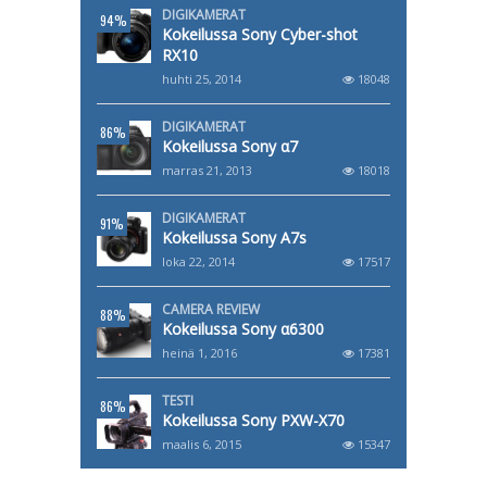
DIGIKAMERAT
94%
Kokeilussa Sony Cyber-shot
RX10
huhti 25, 2014
18048
DIGIKAMERAT
86%
Kokeilussa Sony α7
marras 21, 2013
18018
DIGIKAMERAT
91%
Kokeilussa Sony A7s
loka 22, 2014
17517
CAMERA REVIEW
88%
Kokeilussa Sony α6300
heinä 1, 2016
17381
TESTI
86%
Kokeilussa Sony PXW-X70
maalis 6, 2015
15347