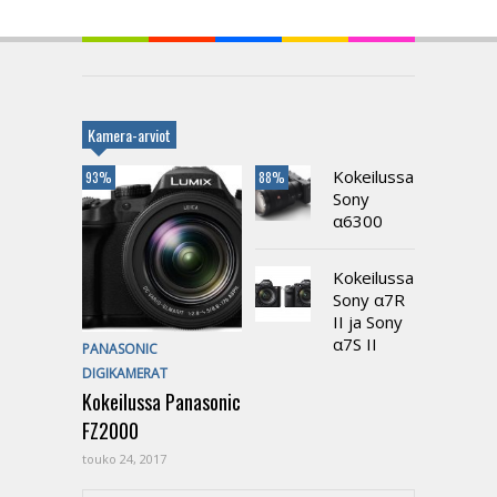
Kamera-arviot
Kokeilussa
93%
88%
Sony
α6300
Kokeilussa
Sony α7R
II ja Sony
α7S II
PANASONIC
DIGIKAMERAT
Kokeilussa Panasonic
FZ2000
touko 24, 2017