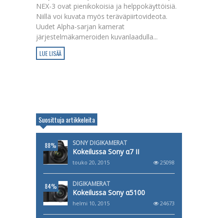
NEX-3 ovat pienikokoisia ja helppokäyttöisiä.
Niillä voi kuvata myös teräväpiirtovideota.
Uudet Alpha-sarjan kamerat
järjestelmäkameroiden kuvanlaadulla...
LUE LISÄÄ
Suosittuja artikkeleita
SONY DIGIKAMERAT
88%
Kokeilussa Sony α7 II
touko 20, 2015
25098
DIGIKAMERAT
84%
Kokeilussa Sony α5100
helmi 10, 2015
24673