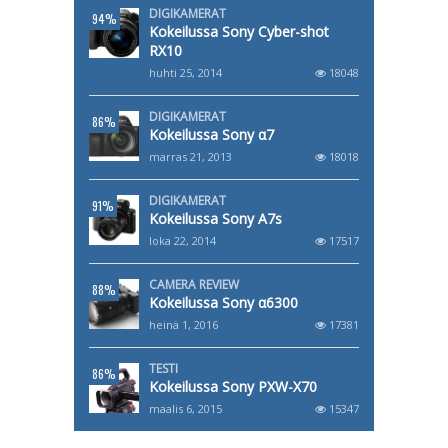
DIGIKAMERAT
94%
Kokeilussa Sony Cyber-shot
RX10
huhti 25, 2014
18048
DIGIKAMERAT
86%
Kokeilussa Sony α7
marras 21, 2013
18018
DIGIKAMERAT
91%
Kokeilussa Sony A7s
loka 22, 2014
17517
CAMERA REVIEW
88%
Kokeilussa Sony α6300
heinä 1, 2016
17381
TESTI
86%
Kokeilussa Sony PXW-X70
maalis 6, 2015
15347