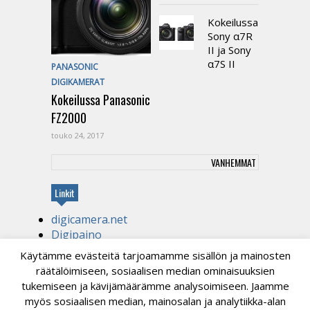
Kokeilussa
Sony α7R
II ja Sony
α7S II
PANASONIC
DIGIKAMERAT
Kokeilussa Panasonic
FZ2000
touko 24, 2017
VANHEMMAT
Linkit
digicamera.net
Digipaino
Kirjapaino
Käytämme evästeitä tarjoamamme sisällön ja mainosten
tekniikanihmelapsi.com
räätälöimiseen, sosiaalisen median ominaisuuksien
Videotuotantoa
tukemiseen ja kävijämäärämme analysoimiseen. Jaamme
myös sosiaalisen median, mainosalan ja analytiikka-alan