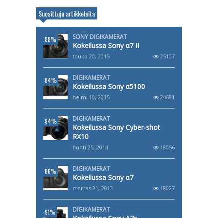
Suosittuja artikkeleita
SONY DIGIKAMERAT
88%
Kokeilussa Sony α7 II
touko 20, 2015
25107
DIGIKAMERAT
84%
Kokeilussa Sony α5100
helmi 10, 2015
24681
DIGIKAMERAT
94%
Kokeilussa Sony Cyber-shot
RX10
huhti 25, 2014
18056
DIGIKAMERAT
86%
Kokeilussa Sony α7
marras 21, 2013
18027
DIGIKAMERAT
91%