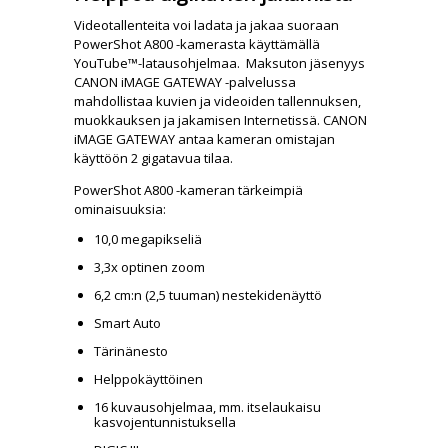
Videotallenteita voi ladata ja jakaa suoraan
PowerShot A800 -kamerasta käyttämällä
YouTube™-latausohjelmaa. Maksuton jäsenyys
CANON iMAGE GATEWAY -palvelussa
mahdollistaa kuvien ja videoiden tallennuksen,
muokkauksen ja jakamisen Internetissä. CANON
iMAGE GATEWAY antaa kameran omistajan
käyttöön 2 gigatavua tilaa.
PowerShot A800 -kameran tärkeimpiä
ominaisuuksia:
10,0 megapikseliä
3,3x optinen zoom
6,2 cm:n (2,5 tuuman) nestekidenäyttö
Smart Auto
Tärinänesto
Helppokäyttöinen
16 kuvausohjelmaa, mm. itselaukaisu
kasvojentunnistuksella