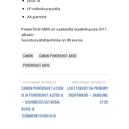
DIGIC III
LP-videokuvaustila
AA-paristot
PowerShot A800 on saatavilla maaliskuusta 2011
alkaen.
Suositusvähittäishinta on 89 euroa.
CANON
CANON POWERSHOT A800
POWERSHOT A800
UUDEMMAT ARTIKKELIT
VANHEMMAT ARTIKKELIT
CANON POWERSHOT A3300
LUOTTOKORTTIA PIENEMPI
IS JA POWERSHOT A3200 IS
DIGIPOKKARI – SAMSUNG
– SUURIRESOLUUTIOISIA
ST30
KUVIA JA
TERÄVÄPIIRTOVIDEOITA