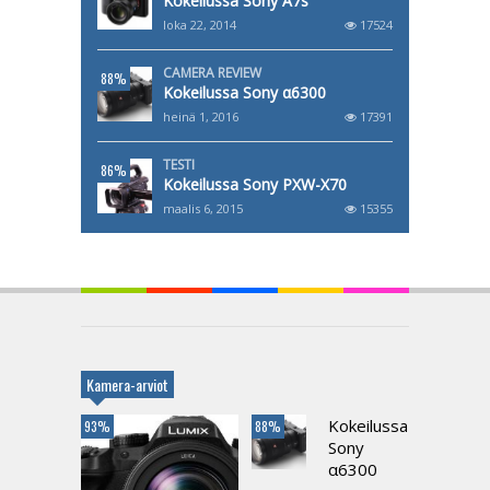
Kokeilussa Sony A7s
loka 22, 2014
17524
CAMERA REVIEW
88%
Kokeilussa Sony α6300
heinä 1, 2016
17391
TESTI
86%
Kokeilussa Sony PXW-X70
maalis 6, 2015
15355
Kamera-arviot
Kokeilussa
93%
88%
Sony
α6300