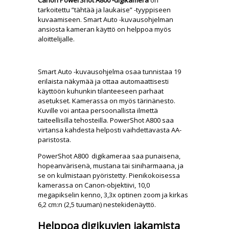
Canon PowerShot A800 -digikamera
on
tarkoitettu ”tähtää ja laukaise” -tyyppiseen
kuvaamiseen. Smart Auto -kuvausohjelman
ansiosta kameran käyttö on helppoa myös
aloittelijalle.
Smart Auto -kuvausohjelma osaa tunnistaa 19
erilaista näkymää ja ottaa automaattisesti
käyttöön kuhunkin tilanteeseen parhaat
asetukset. Kamerassa on myös tärinänesto.
Kuville voi antaa persoonallista ilmettä
taiteellisilla tehosteilla. PowerShot A800 saa
virtansa kahdesta helposti vaihdettavasta AA-
paristosta.
PowerShot A800 digikameraa saa punaisena,
hopeanvärisenä, mustana tai siniharmaana, ja
se on kulmistaan pyöristetty. Pienikokoisessa
kamerassa on Canon-objektiivi, 10,0
megapikselin kenno, 3,3x optinen zoom ja kirkas
6,2 cm:n (2,5 tuuman) nestekidenäyttö.
Helppoa digikuvien jakamista