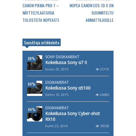
CANON PIXMA PRO-1 –
NOPEA CANON EOS-1D X ON
NÄYTTELYLA​ATUISIA
SUUNNITELTU
TULOSTEITA NOPEASTI
AMMATTILAISILLE
Suosittuja artikkeleita
SONY DIGIKAMERAT
88%
Kokeilussa Sony α7 II
touko 20, 2015
25110
DIGIKAMERAT
84%
Kokeilussa Sony α5100
helmi 10, 2015
24686
DIGIKAMERAT
94%
Kokeilussa Sony Cyber-shot
RX10
huhti 25, 2014
18058