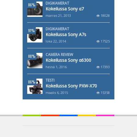
DIGIKAMERAT
86%
Kokeilussa Sony α7
marras 21, 2013
18028
DIGIKAMERAT
91%
Kokeilussa Sony A7s
loka 22, 2014
17525
CAMERA REVIEW
88%
Kokeilussa Sony α6300
heinä 1, 2016
17393
TESTI
86%
Kokeilussa Sony PXW-X70
maalis 6, 2015
15358