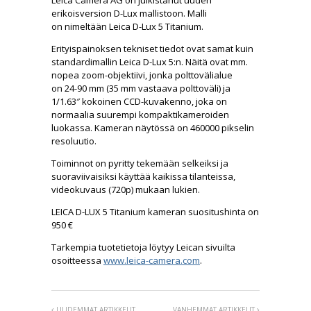
Leica Camera AG on julkistanut uuden
erikoisversion D-Lux mallistoon. Malli
on nimeltään Leica D-Lux 5 Titanium.
Erityispainoksen tekniset tiedot ovat samat kuin
standardimallin Leica D-Lux 5:n. Näitä ovat mm.
nopea zoom-objektiivi, jonka polttovälialue
on 24-90 mm ​​(35 mm vastaava polttoväli) ja
1/1.63″ kokoinen CCD-kuvakenno, joka on
normaalia suurempi kompaktikameroiden
luokassa. Kameran näytössä on 460000 pikselin
resoluutio.
Toiminnot on pyritty tekemään selkeiksi ja
suoraviivaisiksi käyttää kaikissa tilanteissa,
videokuvaus (720p) mukaan lukien.
LEICA D-LUX 5 Titanium kameran suositushinta on
950 €
Tarkempia tuotetietoja löytyy Leican sivuilta
osoitteessa
www.leica-camera.com
.
UUDEMMAT ARTIKKELIT
VANHEMMAT ARTIKKELIT