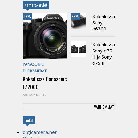
Kamera-arviot
Kokeilussa
93%
88%
Sony
α6300
Kokeilussa
Sony α7R
II ja Sony
α7S II
PANASONIC
DIGIKAMERAT
Kokeilussa Panasonic
FZ2000
touko 24, 2017
VANHEMMAT
Linkit
digicamera.net