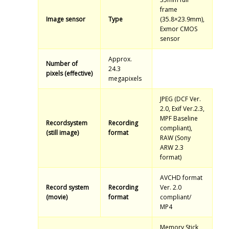
frame
Image sensor
Type
(35.8×23.9mm),
Exmor CMOS
sensor
Approx.
Number of
24.3
pixels (effective)
megapixels
JPEG (DCF Ver.
2.0, Exif Ver.2.3,
MPF Baseline
Record
system
Recording
compliant),
(still image)
format
RAW (Sony
ARW 2.3
format)
AVCHD format
Record system
Recording
Ver. 2.0
(movie)
format
compliant/
MP4
Memory Stick