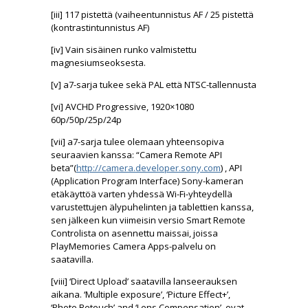
[iii] 117 pistettä (vaiheentunnistus AF / 25 pistettä
(kontrastintunnistus AF)
[iv] Vain sisäinen runko valmistettu
magnesiumseoksesta.
[v] a7-sarja tukee sekä PAL että NTSC-tallennusta
[vi] AVCHD Progressive, 1920×1080
60p/50p/25p/24p
[vii] a7-sarja tulee olemaan yhteensopiva
seuraavien kanssa: “Camera Remote API
beta”(
http://camera.developer.
sony.com
) , API
(Application Program Interface) Sony-kameran
etäkäyttöä varten yhdessä Wi-Fi-yhteydellä
varustettujen älypuhelinten ja tablettien kanssa,
sen jälkeen kun viimeisin versio Smart Remote
Controlista on asennettu maissai, joissa
PlayMemories Camera Apps-palvelu on
saatavilla.
[viii] ‘Direct Upload’ saatavilla lanseerauksen
aikana. ‘Multiple exposure’, ‘Picture Effect+’,
‘Photo Retouch’ and ‘Lens Compensation’ ovat