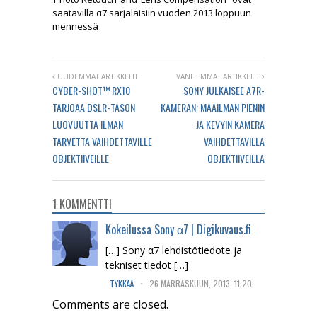
saatavilla α7 sarjalaisiin vuoden 2013 loppuun
mennessä
UUDEMMAT ARTIKKELIT
VANHEMMAT ARTIKKELIT
CYBER-SHOT™ RX10
SONY JULKAISEE A7R-
TARJOAA DSLR-TASON
KAMERAN: MAAILMAN PIENIN
LUOVUUTTA ILMAN
JA KEVYIN KAMERA
TARVETTA VAIHDETTAVILLE
VAIHDETTAVILLA
OBJEKTIIVEILLE
OBJEKTIIVEILLA
1 KOMMENTTI
Kokeilussa Sony α7 | Digikuvaus.fi
[…] Sony α7 lehdistötiedote ja
tekniset tiedot […]
.
TYKKÄÄ
26 MARRASKUUN, 2013, 11:20
Comments are closed.