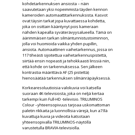
kohdetarkennuksen ansiosta – näin
saavutetaan yksi nopeimmista täyden kennon
kameroiden automaattitarkennuksista. Kasvot
ovat täysin tarkat jopa kuvattaessa kohdetta,
joka on osittain kääntynyt pois kameraan
nähden kapealla syväterävyysalueella. Tämä on
äärimmäisen tarkan silmäntunnistustoiminnon,
jolla voi huomioida vaikka yhden pupillin,
ansiota. Automaattinen vaihetarkennus, jossa on
117 tiheästi sijoitettua vaihetarkennuspistettä,
siirtää ensin nopeasti ja tehokkaasti linssiä niin,
että kohde on tarkennuksessa. Sen jälkeen
kontrastia määrittävä AF (25 pistettä)
hienosäätää tarkennuksen silmänräpäyksessä.
Korkearesoluutioisia valokuvia voi katsella
suoraan 4K-televisiosta, joka on neljä kertaa
tarkempi kuin Full-HD -televisio. TRILUMINOS
Colour –yhteensopivuus tarjoaa uskomattoman
paletin rikkaita ja luonnollisia värejä, kun a7:llä
kuvattuja kuvia ja videoita katsotaan
yhteensopivalla TRILUMINOS-näytöllä
varustetulla BRAVIA-televisiolla.