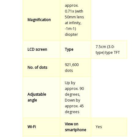
approx.
0.71x (with
50mm lens
Magnification
at infinity,
-1m-1)
diopter
7.5cm (3.0-
LCD screen
Type
type) type TFT
921,600
No. of dots
dots
Up by
approx. 90
Adjustable
degrees,
angle
Down by
approx. 45
degrees
View on
Wi-Fi
Yes
smartphone