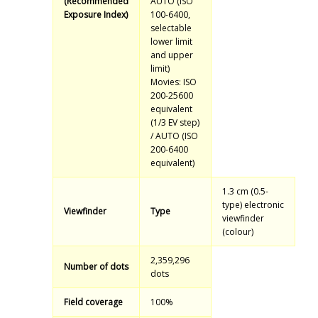
(Recommended
AUTO (ISO
Exposure Index)
100-6400,
selectable
lower limit
and upper
limit)
Movies: ISO
200-25600
equivalent
(1/3 EV step)
/ AUTO (ISO
200-6400
equivalent)
1.3 cm (0.5-
type) electronic
Viewfinder
Type
viewfinder
(colour)
2,359,296
Number of dots
dots
Field coverage
100%