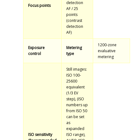
detection
Focus points
AF / 25
points
(contrast
detection
AF)
1200-zone
Exposure
Metering
evaluative
control
type
metering
Still images:
ISO 100-
25600
equivalent
(1/3 EV
step), (ISO
numbers up
from ISO 50
can be set
as
expanded
ISO sensitivity
ISO range),