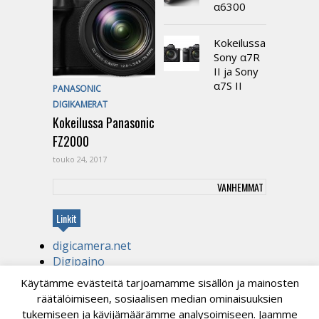
α6300
Kokeilussa
Sony α7R
II ja Sony
α7S II
PANASONIC
DIGIKAMERAT
Kokeilussa Panasonic
FZ2000
touko 24, 2017
VANHEMMAT
Linkit
digicamera.net
Digipaino
Kirjapaino
Käytämme evästeitä tarjoamamme sisällön ja mainosten
tekniikanihmelapsi.com
räätälöimiseen, sosiaalisen median ominaisuuksien
Videotuotantoa
tukemiseen ja kävijämäärämme analysoimiseen. Jaamme