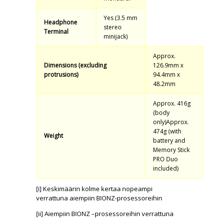
Yes (3.5 mm
Headphone
stereo
Terminal
minijack)
Approx.
Dimensions (excluding
126.9mm x
protrusions)
94.4mm x
48.2mm
Approx. 416g
(body
only)Approx.
474g (with
Weight
battery and
Memory Stick
PRO Duo
included)
[i] Keskimäärin kolme kertaa nopeampi
verrattuna aiempiin BIONZ-prosessoreihin
[ii] Aiempiin BIONZ –prosessoreihin verrattuna