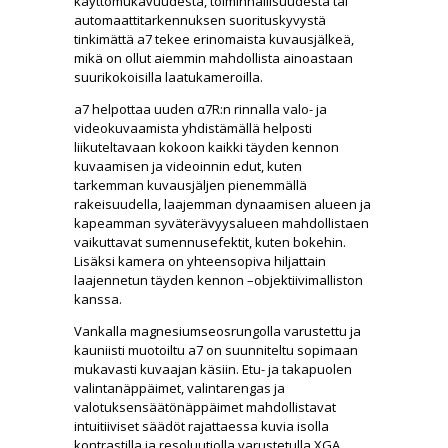
käyttömukavuudesta, toiminnallisuudesta tai
automaattitarkennuksen suorituskyvystä
tinkimättä a7 tekee erinomaista kuvausjälkeä,
mikä on ollut aiemmin mahdollista ainoastaan
suurikokoisilla laatukameroilla.
a7 helpottaa uuden α7R:n rinnalla valo- ja
videokuvaamista yhdistämällä helposti
liikuteltavaan kokoon kaikki täyden kennon
kuvaamisen ja videoinnin edut, kuten
tarkemman kuvausjäljen pienemmällä
rakeisuudella, laajemman dynaamisen alueen ja
kapeamman syväterävyysalueen mahdollistaen
vaikuttavat sumennusefektit, kuten bokehin.
Lisäksi kamera on yhteensopiva hiljattain
laajennetun täyden kennon –objektiivimalliston
kanssa.
Vankalla magnesiumseosrungolla varustettu ja
kauniisti muotoiltu a7 on suunniteltu sopimaan
mukavasti kuvaajan käsiin. Etu- ja takapuolen
valintanäppäimet, valintarengas ja
valotuksensäätönäppäimet mahdollistavat
intuitiiviset säädöt rajattaessa kuvia isolla
kontrastilla ja resoluutiolla varustetulla XGA