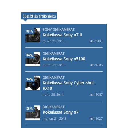
Suosittuja artikkeleita
SONY DIGIKAMERAT
88%
Kokeilussa Sony α7 II
touko 20, 2015
25108
DIGIKAMERAT
84%
Kokeilussa Sony α5100
helmi 10, 2015
24685
DIGIKAMERAT
94%
Kokeilussa Sony Cyber-shot
RX10
huhti 25, 2014
18057
DIGIKAMERAT
86%
Kokeilussa Sony α7
marras 21, 2013
18027