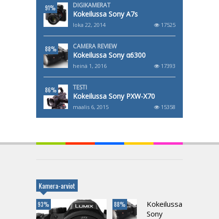
DIGIKAMERAT
91%
Kokeilussa Sony A7s
loka 22, 2014
17525
CAMERA REVIEW
88%
Kokeilussa Sony α6300
heinä 1, 2016
17393
TESTI
86%
Kokeilussa Sony PXW-X70
maalis 6, 2015
15358
Kamera-arviot
Kokeilussa
93%
88%
Sony