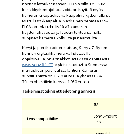
näyttää latauksen tason LED-valoilla. FA-CS1M-
keskiökytkentäjohtoa voidaan käyttää myös
kameran ulkopuolisena kaapelina kytkemällä se
Multi Flash -kaapelilla. Nahkainen pehmeä LCS-
ELCA kantolaukku lisää a7-kameran
käyttömukavuutta ja laadun tuntua samalla
suojaten kameraa kolhuilta ja naarmuilta.
Kevyt ja pienikokoinen uutuus, Sony a7 täyden
kennon digitaalikamera vaihdettavilla
objektiiveilla, on ennakkotilattavissa osoitteesta
www.sony.fi/ILCE
ja yleisti saatavilla Suomessa
marraskuun puolivälistä lähtien. Kameran
suositushinta on 1 650 euroa ja yhdessä 28-
70mm objektiivin kanssa 1 950 euroa.
Tärkeimmät tekniset tiedot (englanniksi)
α7
Sony E-mount
Lens compatibility
lenses
35mm full