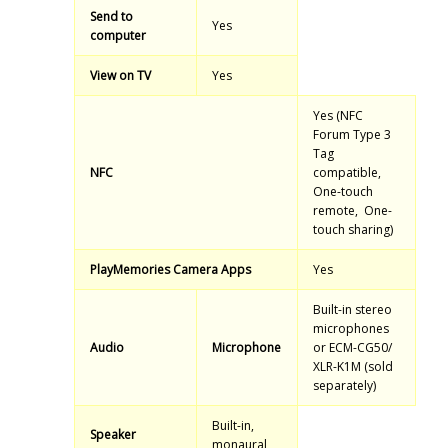
Send to
Yes
computer
View on TV
Yes
Yes (NFC
Forum Type 3
Tag
NFC
compatible,
One-touch
remote, One-
touch sharing)
PlayMemories Camera Apps
Yes
Built-in stereo
microphones
Audio
Microphone
or ECM-CG50/
XLR-K1M (sold
separately)
Built-in,
Speaker
monaural