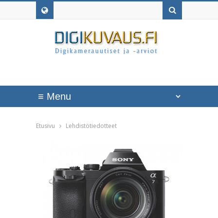
Etusivu
Lehdistötiedotteet