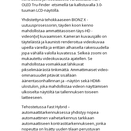
OLED Tru-Finder -etsimellä tai kallistuvalla 3.0-
tuuman LCD-näytöllä.
Yhdistettynä tehokkaaseen BIONZ X -
uutuusprosessoriin, täyden koon kenno
mahdollistaa ammattitasoisen täys-HD -
videon[vi] kuvaamisen. Kameran kuvausjälki on
täyteläistä ja kauniisti renderoitua videokuvaa
upeilla väreillä ja erittäin alhaisella rakeisuudella
jopa vähällä valolla kuvatessa. Selkeä zoomi on
mukautettu videokuvausta ajatellen. Se
mahdollistaa voimakkaat lähikuvat
pikselimäärästä tinkimättä. Ammattimaiset video-
ominaisuudet pitävät sisällään
äänentasonhallinnan ja –näytön sekä HDMI-
ulostulon, joka mahdollistaa videon näyttämisen
ulkoiselta näytöltä tai tallennuksen toiseen
laitteeseen.
Tehostetussa Fast Hybrid –
automaattitarkennuksessa yhdistyy nopea
automaattinen vaihetarkennus tarkkaan
automaattiseen kontrastitarkennukseen, jonka
nopeutta on lisätty uuden tilaan perustuvan