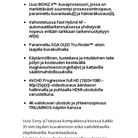
Uusi BIONZ X™- kuvaprosessori, jossa on
merkittävästi suurempi prosessointinopeus,
parannettu kuvanlaatu
[i]
ja hämäräkuvaus
[ii]
.
Vahvistetussa Fast Hybrid AF –
automaattitarkennuksessa yhdistyvät
nopeus erittäin tarkkaan tarkennuskykyyn
AF
[iii]
Parannettu XGA OLED Tru-Finder™ -etsin
laajalla kuvakulmalla
Käytännöllinen, luotettava ja intuitiivinen laite
pölyn ja kosteuden kestävällä
magnesiumseosrungolla
[iv]
ja kattavilla
säätömahdollisuuksilla
AVCHD Progressive Full HD (1920×1080 –
60p/25p
[v]
) -videokuvaus äänitason
hallinnalla ja puhtaalla HDMI-ulostulolla
varustettuna.
4K-valokuvan ulostulo ja yhteensopivuus
TRILUMINOS-näytön kanssa
Uusi Sony a7 tarjoaa kompaktissa koossa kaikki
35 mm täyden kuvakennon edut vaihdettavilla
objektiiveilla. Kuvanlaadusta,