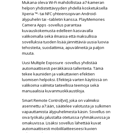
Mukana oleva Wi-Fi mahdollistaa a7-kameran
helpon yhdistettävyyden yhdellä kosketuksella
Xperia ™- tai NFC-yhteensopivan Android-
älypuhelin tai –tabletin kanssa. PlayMemories
Camera Apps -sovellus parantaa
kuvauskokemusta edelleen kasvavalla
valikoimalla sekä ilmaisia että maksullisia
sovelluksia tuoden lisää jännittäviä uusia luovia
tehosteita, suodattimia, apuvälineitä ja paljon
muuta.
Uusi Multiple Exposure -sovellus yhdistää
automaattisesti peräkkäisiä tallenteita. Tämä
tekee kauniiden ja vaikuttavien efektien
luomisen helpoksi. Efektejä varten käytössä on
valikoima valmiita taiteellisia teemoja sekä
manuaalisia kuvanmuokkaustiloja.
Smart Remote Control[vii], joka on valmiiksi
asennettu a7:ään, säätelee valotusta ja sulkimen
vapauttamista älypuhelimesta käsin. Sovellus on
oiva työkalu jalustalta otetuissa ryhmäkuvissa ja
omakuvissa. Lisäksi sovellus lähettää kuvat
automaattisesti mobiililaitteeseesi kuvien