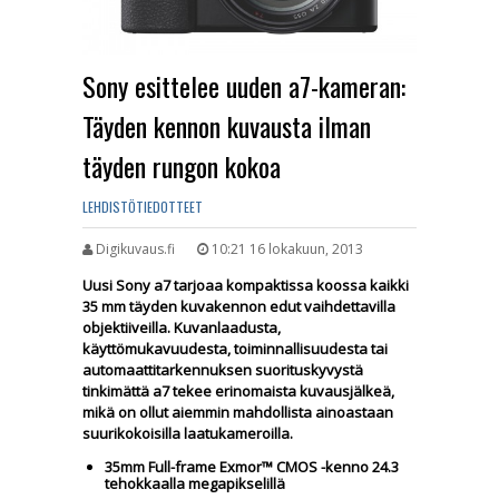
Sony esittelee uuden a7-kameran:
Täyden kennon kuvausta ilman
täyden rungon kokoa
LEHDISTÖTIEDOTTEET
Digikuvaus.fi
10:21 16 lokakuun, 2013
Uusi Sony a7 tarjoaa kompaktissa koossa kaikki
35 mm täyden kuvakennon edut vaihdettavilla
objektiiveilla. Kuvanlaadusta,
käyttömukavuudesta, toiminnallisuudesta tai
automaattitarkennuksen suorituskyvystä
tinkimättä a7 tekee erinomaista kuvausjälkeä,
mikä on ollut aiemmin mahdollista ainoastaan
suurikokoisilla laatukameroilla.
35mm Full-frame Exmor™ CMOS -kenno 24.3
tehokkaalla megapikselillä