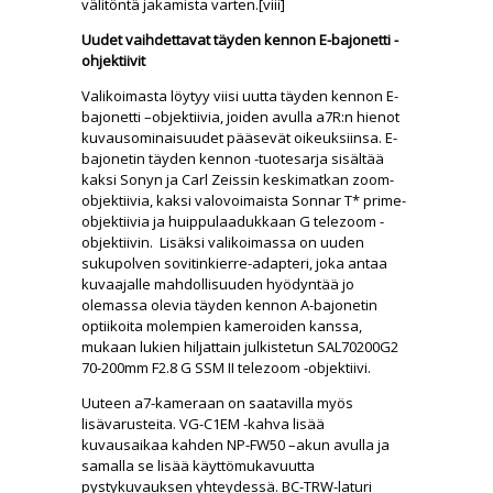
välitöntä jakamista varten.[viii]
Uudet vaihdettavat täyden kennon E-bajonetti -
ohjektiivit
Valikoimasta löytyy viisi uutta täyden kennon E-
bajonetti –objektiivia, joiden avulla a7R:n hienot
kuvausominaisuudet pääsevät oikeuksiinsa. E-
bajonetin täyden kennon -tuotesarja sisältää
kaksi Sonyn ja Carl Zeissin keskimatkan zoom-
objektiivia, kaksi valovoimaista Sonnar T* prime-
objektiivia ja huippulaadukkaan G telezoom -
objektiivin. Lisäksi valikoimassa on uuden
sukupolven sovitinkierre-adapteri, joka antaa
kuvaajalle mahdollisuuden hyödyntää jo
olemassa olevia täyden kennon A-bajonetin
optiikoita molempien kameroiden kanssa,
mukaan lukien hiljattain julkistetun SAL70200G2
70-200mm F2.8 G SSM II telezoom -objektiivi.
Uuteen a7-kameraan on saatavilla myös
lisävarusteita. VG-C1EM -kahva lisää
kuvausaikaa kahden NP-FW50 –akun avulla ja
samalla se lisää käyttömukavuutta
pystykuvauksen yhteydessä. BC-TRW-laturi